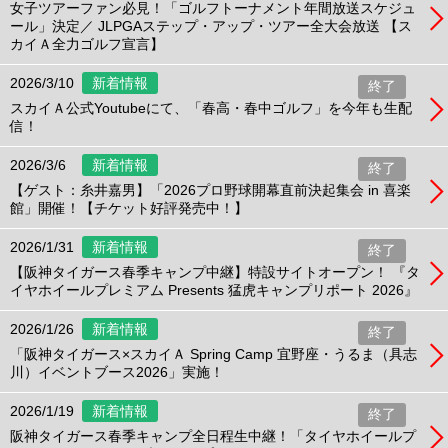
女子ツアーファン必見！「ゴルフトーナメント年間放送スケジュ
ール」決定／ JLPGAステップ・アップ・ツアー全大会放送 【ス
カイＡ全力ゴルフ宣言】
2026/3/10
新着情報
終了
スカイＡ公式Youtubeにて、「春高・春中ゴルフ」を今年も生配
信！
2026/3/6
新着情報
終了
【ゲスト：糸井嘉男】「2026プロ野球開幕直前決起集会 in 喜楽
館」開催！【チケット好評発売中！】
2026/1/31
新着情報
終了
【阪神タイガース春季キャンプ中継】特設サイトオープン！ 『タ
イヤホイールプレミアム Presents 猛虎キャンプリポート 2026』
2026/1/26
新着情報
終了
「阪神タイガース×スカイＡ Spring Camp 宜野座・うるま（具志
川）イベントブース2026」実施！
2026/1/19
新着情報
終了
阪神タイガース春季キャンプ全日程生中継！「タイヤホイールプ