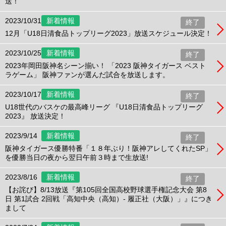
送！
2023/10/31
新着情報
終了
12月「U18日清食品トップリーグ2023」放送スケジュール決定！
2023/10/25
新着情報
終了
2023年岡田阪神名シーン揃い！ 「2023 阪神タイガース ベスト
ラゲーム」 阪神ファンが選んだ試合を放送します。
2023/10/17
新着情報
終了
U18世代のバスケの最高峰リーグ 『U18日清食品トップリーグ
2023』 放送決定！
2023/9/14
新着情報
終了
阪神タイガース優勝特番「１８年ぶり！阪神アレしてくれたSP」
を優勝当日の夜から翌日午前３時まで生放送!
2023/8/16
新着情報
終了
【お詫び】8/13放送『第105回全国高校野球選手権記念大会 第8
日 第1試合 2回戦「高知中央（高知）- 履正社（大阪）」』につき
まして