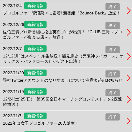
2023/1/24
新着情報
終了
プロゴルファー菅沼菜々に密着! 新番組『Bounce Back』放送！
2022/12/26
新着情報
終了
佐伯三貴プロ新番組に松山英樹プロが出演！『CLUB 三貴～プロ
ゴルファーが集まる店～』放送！
2022/12/7
新着情報
終了
12/12(月)はスペシャル生放送！能見篤史（元阪神タイガース、オ
リックス・バファローズ）がゲスト出演！
2022/11/20
新着情報
終了
弊社Twitterアカウントのなりすましについて注意喚起のお知らせ
2022/11/19
新着情報
終了
12/24(土)25(日)「第35回全日本マーチングコンテスト」を2夜連
続放送！
2022/11/7
新着情報
終了
2022年は女子プロゴルファー20人誕生！