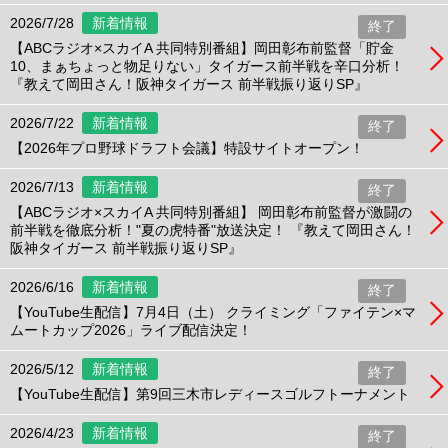
2026/7/28
新着情報
終了
【ABCラジオ×スカイA 共同特別番組】岡田彰布前監督「貯金
10、まぁちょっと物足りない」タイガース前半戦を辛口分析！
『教えて岡田さん！阪神タイガース 前半戦振り返りSP』
2026/7/22
新着情報
終了
【2026年プロ野球ドラフト会議】特設サイトオープン！
2026/7/13
新着情報
終了
【ABCラジオ×スカイA 共同特別番組】 岡田彰布前監督が激闘の
前半戦を徹底分析！"夏の虎特番"放送決定！ 『教えて岡田さん！
阪神タイガース 前半戦振り返りSP』
2026/6/16
新着情報
終了
【YouTube生配信】7月4日（土） クライミング「ファイテン×マ
ムートカップ2026」ライブ配信決定！
2026/5/12
新着情報
終了
【YouTube生配信】第9回三木市レディースゴルフトーナメント
2026/4/23
新着情報
終了