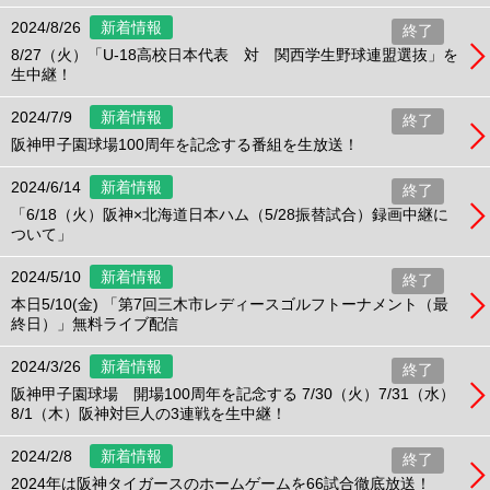
2024/8/26
新着情報
終了
8/27（火）「U-18高校日本代表 対 関西学生野球連盟選抜」を
生中継！
2024/7/9
新着情報
終了
阪神甲子園球場100周年を記念する番組を生放送！
2024/6/14
新着情報
終了
「6/18（火）阪神×北海道日本ハム（5/28振替試合）録画中継に
ついて」
2024/5/10
新着情報
終了
本日5/10(金) 「第7回三木市レディースゴルフトーナメント（最
終日）」無料ライブ配信
2024/3/26
新着情報
終了
阪神甲子園球場 開場100周年を記念する 7/30（火）7/31（水）
8/1（木）阪神対巨人の3連戦を生中継！
2024/2/8
新着情報
終了
2024年は阪神タイガースのホームゲームを66試合徹底放送！