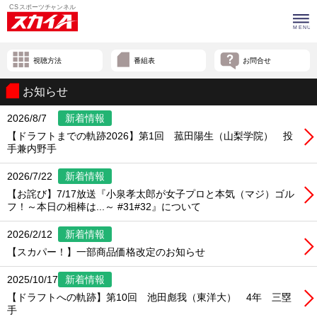
視聴方法
番組表
お問合せ
お知らせ
2026/8/7
新着情報
【ドラフトまでの軌跡2026】第1回 菰田陽生（山梨学院） 投
手兼内野手
2026/7/22
新着情報
【お詫び】7/17放送『小泉孝太郎が女子プロと本気（マジ）ゴル
フ！～本日の相棒は...～ #31#32』について
2026/2/12
新着情報
【スカパー！】一部商品価格改定のお知らせ
2025/10/17
新着情報
【ドラフトへの軌跡】第10回 池田彪我（東洋大） 4年 三塁
手