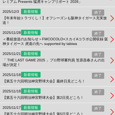
レミアム Presents 猛虎キャンプリポート 2026」
2025/12/3
新着情報
終了
【年末年始トラづくし！】オフシーズンも阪神タイガース充実放
送！
2025/11/28
新着情報
終了
＜番組放送のお知らせ＞FMCOCOLO×スカイAコラボ公開収録 阪
神タイガース 虎道の先へ supported by tabiwa
2025/11/21
新着情報
終了
「 THE LAST GAME 2025 」プロ野球審判員 笠原昌春さんの出
場が決定！
2025/11/18
新着情報
終了
【第五十六回明治神宮野球大会】最終日見どころ！
2025/11/18
新着情報
終了
【第五十六回明治神宮野球大会】第2日見どころ！
2025/11/17
新着情報
終了
【第五十六回明治神宮野球大会】第5日見どころ！