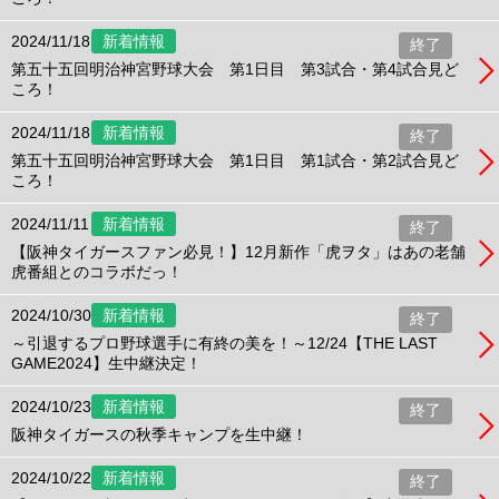
2024/11/18
新着情報
終了
第五十五回明治神宮野球大会 第1日目 第3試合・第4試合見ど
ころ！
2024/11/18
新着情報
終了
第五十五回明治神宮野球大会 第1日目 第1試合・第2試合見ど
ころ！
2024/11/11
新着情報
終了
【阪神タイガースファン必見！】12月新作「虎ヲタ」はあの老舗
虎番組とのコラボだっ！
2024/10/30
新着情報
終了
～引退するプロ野球選手に有終の美を！～12/24【THE LAST
GAME2024】生中継決定！
2024/10/23
新着情報
終了
阪神タイガースの秋季キャンプを生中継！
2024/10/22
新着情報
終了