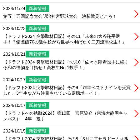
2024/11/24
新着情報
第五十五回記念大会明治神宮野球大会 決勝戦見どころ！
2024/10/23
新着情報
【ドラフト2024 突撃取材日記】その11「未来の大谷翔平選
手！？偏差値70の進学校から世界へ羽ばたく二刀流高校生！」
2024/10/21
新着情報
【ドラフト2024 突撃取材日記】その10「佐々木朗希投手に続く
令和の怪物を目指せ！高校生No.1投手！」
2024/10/17
新着情報
【ドラフト2024 突撃取材日記】その9「昨年ベストナインを受賞
した、3年生ながら注目されている慶應ボーイ！」
2024/10/17
新着情報
【ドラフトへの軌跡2024】第10回 宮原駿介（東海大静岡キャ
ンパス） 4年 投手
2024/10/15
新着情報
【ドラフト2024 突撃取材日記】その8「3月に京セラドーム大阪