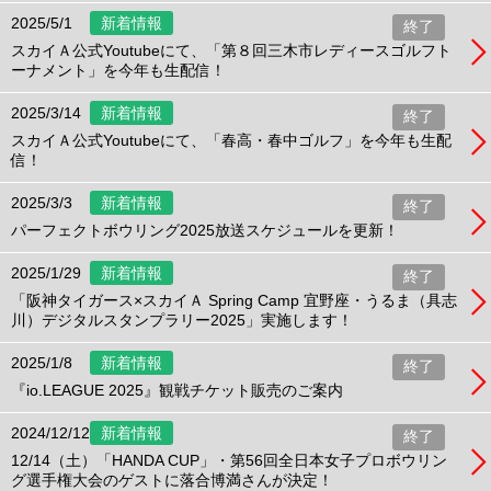
2025/5/1
新着情報
終了
スカイＡ公式Youtubeにて、「第８回三木市レディースゴルフト
ーナメント」を今年も生配信！
2025/3/14
新着情報
終了
スカイＡ公式Youtubeにて、「春高・春中ゴルフ」を今年も生配
信！
2025/3/3
新着情報
終了
パーフェクトボウリング2025放送スケジュールを更新！
2025/1/29
新着情報
終了
「阪神タイガース×スカイＡ Spring Camp 宜野座・うるま（具志
川）デジタルスタンプラリー2025」実施します！
2025/1/8
新着情報
終了
『io.LEAGUE 2025』観戦チケット販売のご案内
2024/12/12
新着情報
終了
12/14（土）「HANDA CUP」・第56回全日本女子プロボウリン
グ選手権大会のゲストに落合博満さんが決定！