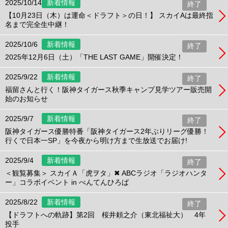
2025/10/14
新着情報
終了
【10月23日（木）は運命＜ドラフト＞の日！】 スカイAは最終指
名まで完全生中継！
2025/10/6
新着情報
終了
2025年12月6日（土）「THE LAST GAME」開催決定！
2025/9/22
新着情報
終了
福留さんと行く！阪神タイガース秋季キャンプ見学ツアー販売開
始のお知らせ
2025/9/7
新着情報
終了
阪神タイガース優勝特番「阪神タイガース2年ぶりリーグ優勝！
行くで日本一SP」を今夜から明け方まで生放送でお届け!
2025/9/4
新着情報
終了
＜観覧募集＞ スカイＡ「虎ヲタ」✖ ABCラジオ「ラジオハンタ
ー」コラボイベント in べんてんひろば
2025/8/22
新着情報
終了
【ドラフトへの軌跡】第2回 桜井頼之介（東北福祉大） 4年
投手