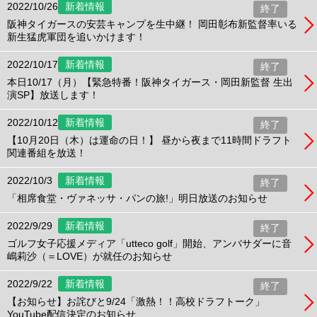
2022/10/26
新着情報
終了
阪神タイガースの安芸キャンプを生中継！ 岡田彰布新監督率いる
新生猛虎軍団を追いかけます！
2022/10/17
新着情報
終了
本日10/17（月）【緊急特番！阪神タイガース・岡田新監督 生出
演SP】放送します！
2022/10/12
新着情報
終了
【10月20日（木）は運命の日！】 昼から夜まで11時間ドラフト
関連番組を放送！
2022/10/3
新着情報
終了
「相席食堂・ヴァネッサ・パンの旅!」明日放送のお知らせ
2022/9/29
新着情報
終了
ゴルフ女子応援メディア「utteco golf」開始、アンバサダーに音
嶋莉沙（＝LOVE）が就任のお知らせ
2022/9/22
新着情報
終了
【お知らせ】お詫びと9/24「激熱！！高校ドラフトーク」
YouTube配信決定のお知らせ