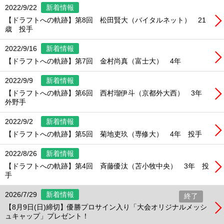
2022/9/22
新着情報
【ドラフトへの軌跡】第8回 松田賢大（バイタルネット） 21
歳 投手
2022/9/16
新着情報
【ドラフトへの軌跡】第7回 金村尚真（富士大） 4年
2022/9/9
新着情報
【ドラフトへの軌跡】第6回 西村瑠伊斗（京都外大西） 3年
外野手
2022/9/2
新着情報
【ドラフトへの軌跡】第5回 菊地吏玖（専修大） 4年 投手
2022/8/26
新着情報
【ドラフトへの軌跡】第4回 斉藤優汰（苫小牧中央） 3年 投
手
2026/7/29
新着情報
終了
【8月9日(日)締切】優勝プロサイン入り「大会オリジナルメッシ
ュキャップ」プレゼント！