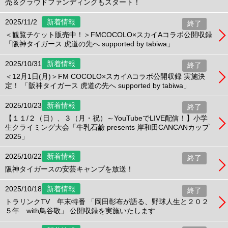
売＆クラウドファンディングもスタート！
2025/11/2
新着情報
終了
＜観覧チケット販売中！＞FMCOCOLO×スカイAコラボ公開収録
「阪神タイガース 虎道の先へ supported by tabiwa」
2025/10/31
新着情報
終了
＜12月1日(月)＞FM COCOLO×スカイAコラボ公開収録 実施決
定！ 「阪神タイガース 虎道の先へ supported by tabiwa」
2025/10/23
新着情報
終了
【１１/２（日）、３（月・祝）～YouTubeでLIVE配信！】小学
生クライミング大会「牛乳石鹼 presents 岸和田CANCANカップ
2025」
2025/10/22
新着情報
終了
阪神タイガースの安芸キャンプを放送！
2025/10/18
新着情報
終了
トラリンクTV 年末特番 「岡田彰布が語る、野球人生と２０２
５年 with鳥谷敬」 公開収録を実施いたします