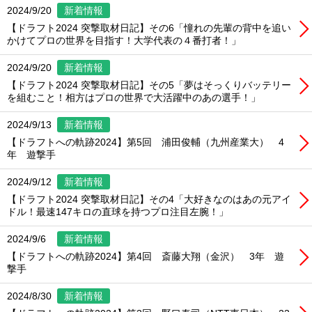
2024/9/20
新着情報
【ドラフト2024 突撃取材日記】その6「憧れの先輩の背中を追い
かけてプロの世界を目指す！大学代表の４番打者！」
2024/9/20
新着情報
【ドラフト2024 突撃取材日記】その5「夢はそっくりバッテリー
を組むこと！相方はプロの世界で大活躍中のあの選手！」
2024/9/13
新着情報
【ドラフトへの軌跡2024】第5回 浦田俊輔（九州産業大） 4
年 遊撃手
2024/9/12
新着情報
【ドラフト2024 突撃取材日記】その4「大好きなのはあの元アイ
ドル！最速147キロの直球を持つプロ注目左腕！」
2024/9/6
新着情報
【ドラフトへの軌跡2024】第4回 斎藤大翔（金沢） 3年 遊
撃手
2024/8/30
新着情報