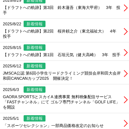
2025/8/29
新着情報
【ドラフトへの軌跡】第3回 鈴木蓮吾（東海大甲府） 3年 投
手
2025/8/22
新着情報
【ドラフトへの軌跡】第2回 桜井頼之介（東北福祉大） 4年
投手
2025/8/15
新着情報
【ドラフトへの軌跡】第1回 石垣元気（健大高崎） 3年 投手
2025/6/12
新着情報
JMSCA公認 第6回小学生リードクライミング競技会岸和田大会岸
和田CANCANカップ2025 開催決定！
2025/6/3
新着情報
GAORA SPORTSとスカイA 連携事業 無料映像配信サービス
「FASTチャンネル」にて ゴルフ専門チャンネル「GOLF LIFE」
を開設
2025/5/1
新着情報
「スポーツセレクション」一部商品価格改定のお知らせ