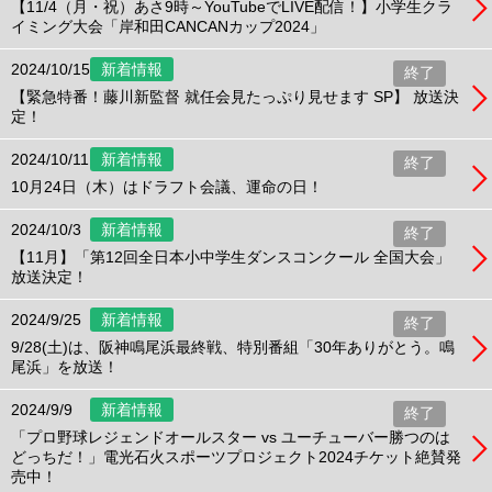
【11/4（月・祝）あさ9時～YouTubeでLIVE配信！】小学生クラ
イミング大会「岸和田CANCANカップ2024」
2024/10/15
新着情報
終了
【緊急特番！藤川新監督 就任会見たっぷり見せます SP】 放送決
定！
2024/10/11
新着情報
終了
10月24日（木）はドラフト会議、運命の日！
2024/10/3
新着情報
終了
【11月】「第12回全日本小中学生ダンスコンクール 全国大会」
放送決定！
2024/9/25
新着情報
終了
9/28(土)は、阪神鳴尾浜最終戦、特別番組「30年ありがとう。鳴
尾浜」を放送！
2024/9/9
新着情報
終了
「プロ野球レジェンドオールスター vs ユーチューバー勝つのは
どっちだ！」電光石火スポーツプロジェクト2024チケット絶賛発
売中！