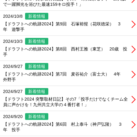
で一躍脚光を浴びた最速159キロ投手！」
2024/10/8
新着情報
【ドラフトへの軌跡2024】第9回 石塚裕惺（花咲徳栄） 3
年 遊撃手
2024/10/3
新着情報
【ドラフトへの軌跡2024】第8回 西村王雅（東芝） 20歳 投
手
2024/9/27
新着情報
【ドラフトへの軌跡2024】第7回 麦谷祐介（富士大） 4年
外野手
2024/9/27
新着情報
【ドラフト2024 突撃取材日記】その7「投手だけでなくチーム全
員に声かけを！九州共立大学の４番打者！」
2024/9/20
新着情報
【ドラフトへの軌跡2024】第6回 村上泰斗（神戸弘陵） ３
年 投手