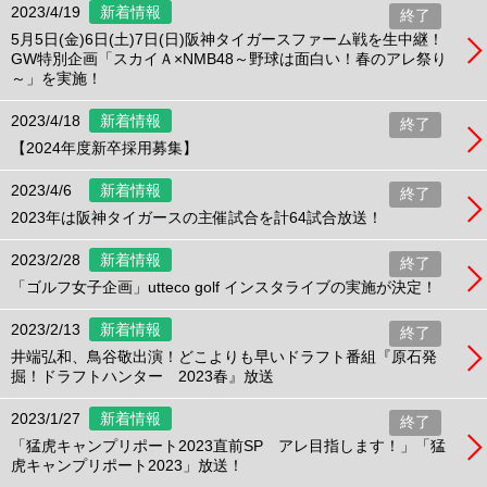
2023/4/19
新着情報
終了
5月5日(金)6日(土)7日(日)阪神タイガースファーム戦を生中継！
GW特別企画「スカイＡ×NMB48～野球は面白い！春のアレ祭り
～」を実施！
2023/4/18
新着情報
終了
【2024年度新卒採用募集】
2023/4/6
新着情報
終了
2023年は阪神タイガースの主催試合を計64試合放送！
2023/2/28
新着情報
終了
「ゴルフ女子企画」utteco golf インスタライブの実施が決定！
2023/2/13
新着情報
終了
井端弘和、鳥谷敬出演！どこよりも早いドラフト番組『原石発
掘！ドラフトハンター 2023春』放送
2023/1/27
新着情報
終了
「猛虎キャンプリポート2023直前SP アレ目指します！」「猛
虎キャンプリポート2023」放送！