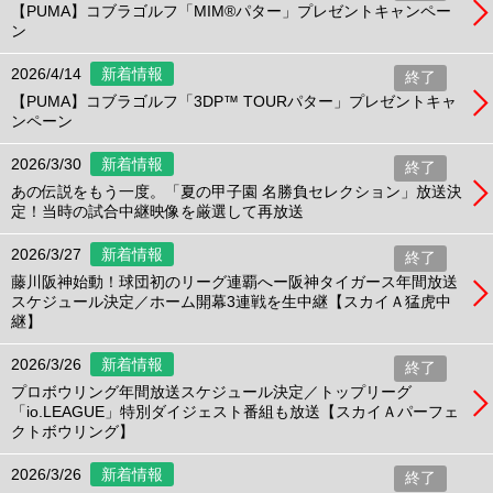
【PUMA】コブラゴルフ「MIM®パター」プレゼントキャンペー
ン
2026/4/14
新着情報
終了
【PUMA】コブラゴルフ「3DP™ TOURパター」プレゼントキャ
ンペーン
2026/3/30
新着情報
終了
あの伝説をもう一度。「夏の甲子園 名勝負セレクション」放送決
定！当時の試合中継映像を厳選して再放送
2026/3/27
新着情報
終了
藤川阪神始動！球団初のリーグ連覇へー阪神タイガース年間放送
スケジュール決定／ホーム開幕3連戦を生中継【スカイＡ猛虎中
継】
2026/3/26
新着情報
終了
プロボウリング年間放送スケジュール決定／トップリーグ
「io.LEAGUE」特別ダイジェスト番組も放送【スカイＡパーフェ
クトボウリング】
2026/3/26
新着情報
終了