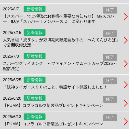
2025/8/7
新着情報
終了
【スカパー！でご視聴のお客様へ重要なお知らせ】 Myスカパ
ー！IDが「スカパー！メンバーズID」に変わります
2025/7/15
新着情報
終了
人気番組「虎ヲタ」が万博期間限定開放中の「べんてんひろば」
で公開収録決定！
2025/7/3
新着情報
終了
スポーツクライミング ～ファイテン・マムートカップ2025～
配信決定！
2025/6/25
新着情報
終了
「阪神タイガース９０のこと」特設サイト開設しました！
2025/6/20
新着情報
終了
【PUMA】コブラゴルフ新製品プレゼントキャンペーン
2025/6/13
新着情報
終了
【PUMA】コブラゴルフ新製品プレゼントキャンペーン