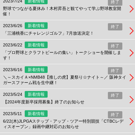
2023/7/24
新着情報
終了
野球でつながる夏休み！木村昇吾と観てやって学ぶ野球教室開
催！
2023/6/26
新着情報
終了
「三浦桃香にチャレンジゴルフ」7月放送決定！
2023/6/22
新着情報
終了
「プロ野球とクラフトビールの集い」トークショーを開催しま
す！
2023/6/16
新着情報
終了
＼～スカイＡ×NMB48【推しの虎】夏祭り☆ナイト～／ 阪神タイ
ガースファーム戦を生中継！
2023/5/24
新着情報
終了
【2024年度新卒採用募集】終了のお知らせ
2023/5/11
新着情報
終了
6/22(木)JLPGAステップ・アップ・ツアー特別競技「CTBCレデ
ィスオープン」録画中継対応のお知らせ