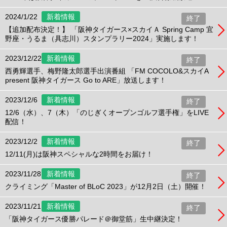
2024/1/22
新着情報
終了
【追加配布決定！】 「阪神タイガース×スカイＡ Spring Camp 宜
野座・うるま（具志川）スタンプラリー2024」実施します！
2023/12/22
新着情報
終了
西勇輝選手、梅野隆太郎選手出演番組 「FM COCOLO&スカイA
present 阪神タイガース Go to ARE」放送します！
2023/12/6
新着情報
終了
12/6（水）、7（木）「のじぎくオープンゴルフ選手権」をLIVE
配信！
2023/12/2
新着情報
終了
12/11(月)は阪神スペシャルな2時間をお届け！
2023/11/28
新着情報
終了
クライミング「Master of BLoC 2023」が12月2日（土）開催！
2023/11/21
新着情報
終了
「阪神タイガース優勝パレード＠御堂筋」生中継決定！