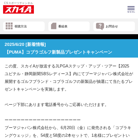
視聴方法
番組表
お問合せ
2025/6/20 [新着情報]
【PUMA】コブラゴルフ新製品プレゼントキャンペーン
この度、スカイAが放送するJLPGAステップ・アップ・
ツアー【2025
ユピテル・静岡新聞SBSレディース】
内にてプーマジャパン株式会社が
展開するゴルフブランド・
コブラゴルフの新製品が抽選にて当たるプレ
ゼントキャンペーンを
実施します。
ページ下部にあります電話番号からご応募いただけます。
ーーーーーーーーーーーーーーーーーーー
プーマジャパン株式会社から、6月20日（金）に発売される「
コブラキ
ングウェッジ」を、54度と58度の2本セットで、
1名様にプレゼントい