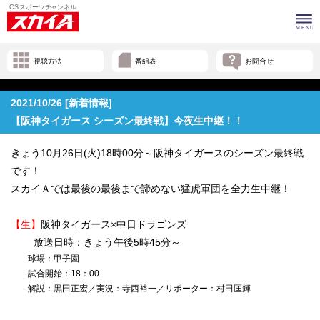
視聴方法
番組表
お問合せ
2021/10/26 [新着情報]
【阪神タイガース シーズン最終戦】今夜生中継！！
きょう10月26日(火)18時00分～阪神タイガースのシーズン最終戦
です！
スカイＡでは最後の最後まで諦めない猛虎軍団を全力生中継！
【生】
阪神タイガース×中日ドラゴンズ
放送日時：きょう午後5時45分～
球場：甲子園
試合開始：18：00
解説：黒田正宏／実況：寺西裕一／リポーター：村田匡輝