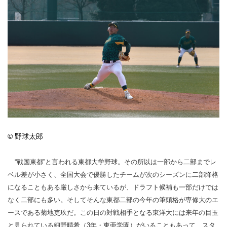
© 野球太郎
“戦国東都”と言われる東都大学野球。その所以は一部から二部までレ
ベル差が小さく、全国大会で優勝したチームが次のシーズンに二部降格
になることもある厳しさから来ているが、ドラフト候補も一部だけでは
なく二部にも多い。そしてそんな東都二部の今年の筆頭格が専修大のエ
ースである菊地吏玖だ。この日の対戦相手となる東洋大には来年の目玉
と見られている細野晴希（3年・東亜学園）がいることもあって、スタ