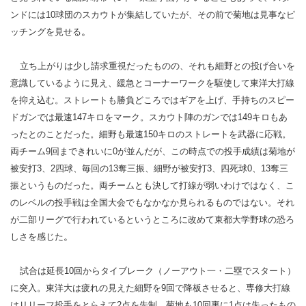
ンドには10球団のスカウトが集結していたが、その前で菊地は見事なピ
。
ッチングを見せる
立ち上がりは少し請求重視だったものの、それも細野との投げ合いを
意識しているように見え、緩急とコーナーワークを駆使して東洋大打線
を抑え込む。ストレートも勝負どころではギアを上げ、手持ちのスピー
ドガンでは最速147キロをマーク。スカウト陣のガンでは149キロもあ
ったとのことだった。細野も最速150キロのストレートを武器に応戦。
両チーム9回まできれいに0が並んだが、この時点での投手成績は菊地が
被安打3、2四球、毎回の13奪三振、細野が被安打3、四死球0、13奪三
振というものだった。両チームとも決して打線が弱いわけではなく、こ
のレベルの投手戦は全国大会でもなかなか見られるものではない。それ
が二部リーグで行われているというところに改めて東都大学野球の恐ろ
。
しさを感じた
試合は延長10回からタイブレーク（ノーアウト一・二塁でスタート）
に突入。東洋大は疲れの見えた細野を9回で降板させると、専修大打線
はリリーフ投手をとらえて2点を先制。菊地も10回裏に1点は失ったもの