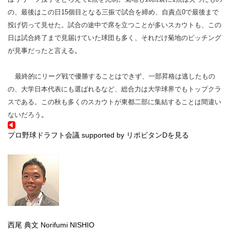
の、最後はこの日15個目となる三振で試合を締め、自責点0で最後まで
投げ切って見せた。試合の途中で席を立つことが多いスカウトも、この
日は試合終了まで見届けていた球団も多く、それだけ菊地のピッチング
。
が見事だったと言える
最終的にリーグ戦で優勝することはできず、一部昇格は逃したもの
の、大学日本代表にも選ばれるなど、総合力は大学球界でもトップクラ
スである。この秋も多くのスカウトが東都二部に集結することは間違い
。
ないだろう
プロ野球ドラフト会議 supported by リポビタンDを見る
西尾 典文
Norifumi NISHIO