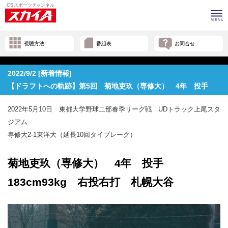
視聴方法
番組表
お問合せ
2022/9/2 [新着情報]
【ドラフトへの軌跡】第5回 菊地吏玖（専修大） 4年 投手
2022年5月10日 東都大学野球二部春季リーグ戦 UDトラック上尾スタ
ジアム
専修大2-1東洋大（延長10回タイブレーク）
菊地吏玖（専修大） 4年 投手
183cm93kg 右投右打 札幌大谷