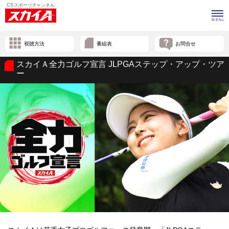
視聴方法
番組表
お問合せ
スカイＡ全力ゴルフ宣言 JLPGAステップ・アップ・ツア
ー