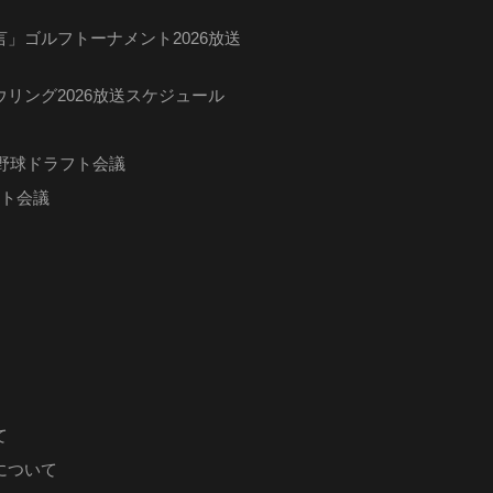
」ゴルフトーナメント2026放送
リング2026放送スケジュール
ロ野球ドラフト会議
フト会議
て
について