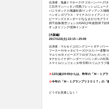
出演者：鬼越トマホーク/テゴネハンバーグ/タ
三日月マンハッタン/完熟フレッシュ/ニューク
バニラボックス/風藤松原/インディアンス/湘
ペンギンズ/プラス・マイナス/ジャイアントジ
ピーマンズスタンダード/ななまがり/モグライ
四千頭身/真空ジェシカ/GAG少年楽団/井下好
すっきりソング/尼神インター
[大阪編]
2017/12/2(土) 22:15～25:00
出演者：マルセイユ/ロングコートダディ/ツー
フースーヤ/キャタピラーズ/クロスバー直撃/ギ
マユリカ/ネイビーズアフロ/ダブルヒガシ/た
タナからイケダ/ヘンダーソン/ニッポンの社長
スマイル/ジュリエッタ/学天即/スリムクラブ
☆
12/1(金)19:00からは、昨年の「Ｍ
☆
今年の「Ｍ－１グランプリ２０１７」の「
どうぞお見逃しなく！