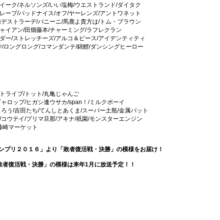
イーク/ネルソンズ/いい塩梅/ウエストランド/ダイタク
レープ/バッドナイス/オフ/ヤーレンズ/アントワネット
南デストラーデ/パニーニ/馬鹿よ貴方は/トム・ブラウン
ャイアン/田畑藤本/チャーミング/ラフレクラン
ダー/ストレッチーズ/アルコ＆ピース/アイデンティティ
井/ロングロング/コマンダンテ/錦鯉/ダンシングヒーロー
トライブ/トット/丸亀じゃんご
ャロップ/ヒガシ逢ウサカ/span！/ミルクボーイ
くろう/吉田たち/てんしとあくま/スーパー土瓶/金属バット
/コウテイ/プリマ旦那/アキナ/祇園/モンスターエンジン
/藤崎マーケット
－１グランプリ２０１６」より「敗者復活戦・決勝」の模様をお届け！
敗者復活戦・決勝」の模様は来年1月に放送予定！！