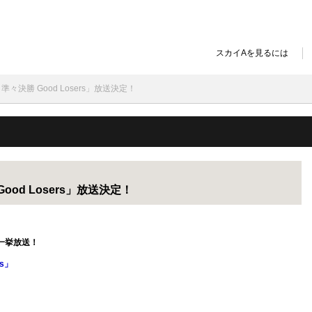
スカイAを見るには
準々決勝 Good Losers」放送決定！
ood Losers」放送決定！
一挙放送！
rs」