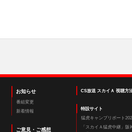
CS放送 スカイＡ 視聴方
お知らせ
番組変更
特設サイト
新着情報
猛虎キャンプリポート202
「スカイＡ猛虎中継」阪神
ご意見・ご感想