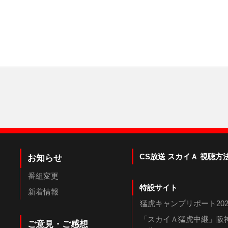
CS放送 スカイＡ 視聴方
お知らせ
番組変更
特設サイト
新着情報
猛虎キャンプリポート202
「スカイＡ猛虎中継」阪神
ご意見・ご感想