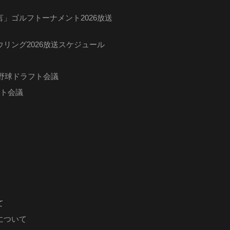
」ゴルフトーナメント2026放送
リング2026放送スケジュール
ロ野球ドラフト会議
フト会議
て
について