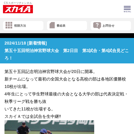
視聴方法
番組表
お問合せ
2024/11/18 [新着情報]
第五十五回明治神宮野球大会 第2日目 第3試合・第4試合見どこ
ろ！
第五十五回記念明治神宮野球大会が20日に開幕。
新チームになって最初の全国大会となる高校の部は各地区優勝校
10校が出場。
4年生にとって学生野球最後の大会となる大学の部は代表決定戦・
秋季リーグ戦を勝ち抜
いてきた11校が出場する。
スカイＡでは全試合を生中継‼