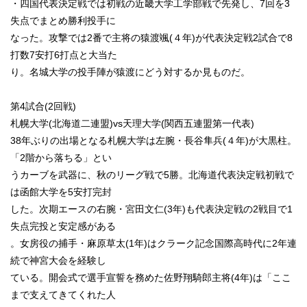
・四国代表決定戦では初戦の近畿大学工学部戦で先発し、7回を3
失点でまとめ勝利投手に
なった。攻撃では2番で主将の猿渡颯(４年)が代表決定戦2試合で8
打数7安打6打点と大当た
り。名城大学の投手陣が猿渡にどう対するか見ものだ。
第4試合(2回戦)
札幌大学(北海道二連盟)vs天理大学(関西五連盟第一代表)
38年ぶりの出場となる札幌大学は左腕・長谷隼兵(４年)が大黒柱。
「2階から落ちる」とい
うカーブを武器に、秋のリーグ戦で5勝。北海道代表決定戦初戦で
は函館大学を5安打完封
した。次期エースの右腕・宮田文仁(3年)も代表決定戦の2戦目で1
失点完投と安定感がある
。女房役の捕手・麻原草太(1年)はクラーク記念国際高時代に2年連
続で神宮大会を経験し
ている。開会式で選手宣誓を務めた佐野翔騎郎主将(4年)は「ここ
まで支えてきてくれた人