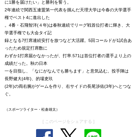
に1勝を届けたい」と勝利を誓う。
2年連続で関西五連盟第一代表を掴んだ天理大学は今春の大学選手
権でベスト4に進出した
。4番・石飛智洋(４年)は春秋連続でリーグ戦首位打者に輝き、大
学選手権でも大会タイ記
録となる7打席連続安打を放つなど大活躍。5回コールドが1試合あ
ったため規定打席数に
わずか1打席届かなかったが、打率.571は首位打者の選手より上の
成績だった。秋の日本
一を目指し、「なにがなんでも勝ちます」と意気込む。投手陣は
長野健大(4年)、的場吏玖
(2年)の両右腕がゲームを作り、右サイドの長尾渉佑(3年)へとつな
ぐ。
（スポーツライター・松倉雄太）
[ このページをシェアする ]