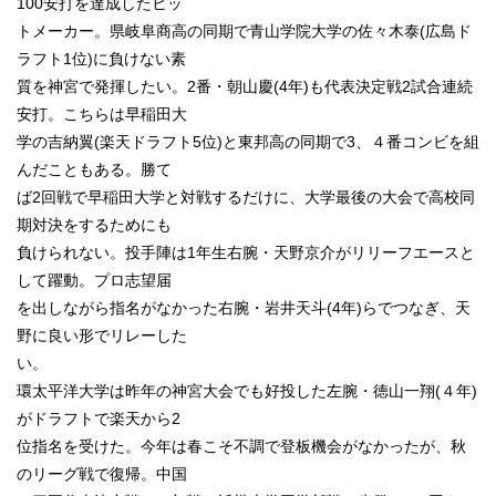
100安打を達成したヒッ
トメーカー。県岐阜商高の同期で青山学院大学の佐々木泰(広島ド
ラフト1位)に負けない素
質を神宮で発揮したい。2番・朝山慶(4年)も代表決定戦2試合連続
安打。こちらは早稲田大
学の吉納翼(楽天ドラフト5位)と東邦高の同期で3、４番コンビを組
んだこともある。勝て
ば2回戦で早稲田大学と対戦するだけに、大学最後の大会で高校同
期対決をするためにも
負けられない。投手陣は1年生右腕・天野京介がリリーフエースと
して躍動。プロ志望届
を出しながら指名がなかった右腕・岩井天斗(4年)らでつなぎ、天
野に良い形でリレーした
い。
環太平洋大学は昨年の神宮大会でも好投した左腕・徳山一翔(４年)
がドラフトで楽天から2
位指名を受けた。今年は春こそ不調で登板機会がなかったが、秋
のリーグ戦で復帰。中国