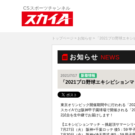
トップページ
>
お知らせ
> 「2021プロ野球エキ
お知らせ
NEWS
2021/7/17
新着情報
「2021プロ野球エキシビション
東京オリンピック開催期間中に行われる「20
スカイAでは阪神甲子園球場で開催される「2
2試合を生中継でお届けします！
【エキシビションマッチ ～挑超頂サマーシリ
7月27日（火） 阪神×千葉ロッテ 後5：59 甲
7月30日（金） 阪神×埼玉西武 後5：59 甲子