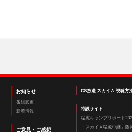
CS放送 スカイＡ 視聴方
お知らせ
番組変更
特設サイト
新着情報
猛虎キャンプリポート202
「スカイＡ猛虎中継」阪神
ご意見・ご感想