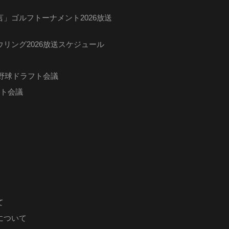
」ゴルフトーナメント2026放送
リング2026放送スケジュール
ロ野球ドラフト会議
フト会議
て
について