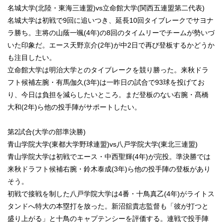
名城大学(北陸・東海三連盟)vs立命館大学(関西五連盟第二代表)
名城大学は初戦で9回に追いつき、延長10回タイブレークでサヨナ
ラ勝ち。主将の山蔭一颯(4年)の8回のタイムリーでチームが勢いづ
いた印象だ。エース天野京介(2年)が中2日で再び登板するかどうか
も注目したい。
立命館大学は明治大学とのタイブレークを競り勝った。来秋ドラ
フト候補左腕・有馬伽久(3年)は一昨日の試合で93球を投げてお
り、今日は負担を減らしたいところ。まだ登板のない右腕・髙橋
大和(2年)ら他の投手陣がサポートしたい。
第2試合(大学の部準決勝)
青山学院大学(東都大学野球連盟)vs八戸学院大学(東北三連盟)
青山学院大学は初戦でエース・中西聖輝(4年)が完投。準決勝では
来秋ドラフト候補右腕・鈴木泰成(3年)ら他の投手陣の登板があり
そう。
初戦で接戦を制した八戸学院大学は4番・十鳥真乙(4年)がライトス
タンドへ特大の本塁打を放った。新沼舘貴志監督も「彼が打つと
盛り上がる」と十鳥のキャプテンシーを評価する。連戦で投手陣