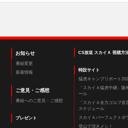
CS放送 スカイＡ 視聴方
お知らせ
番組変更
特設サイト
新着情報
猛虎キャンプリポート202
「スカイＡ猛虎中継」阪神
ご意見・ご感想
ール
番組へのご意見・ご感想
「スカイＡ全力ゴルフ宣言
スケジュール
スカイＡパーフェクトボウ
プレゼント
登山で頂きメシ！