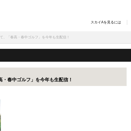
スカイAを見るには
beにて、「春高・春中ゴルフ」を今年も生配信！
「春高・春中ゴルフ」を今年も生配信！