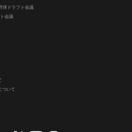
ロ野球ドラフト会議
フト会議
て
について