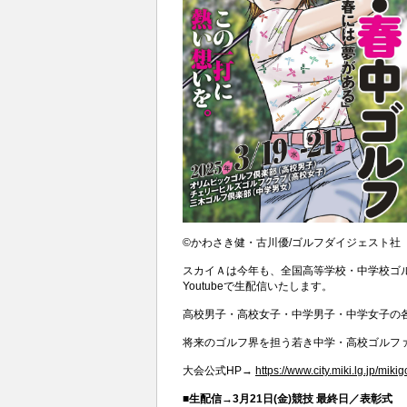
©かわさき健・古川優/ゴルフダイジェスト社
スカイＡは今年も、全国高等学校・中学校ゴ
Youtubeで生配信いたします。
高校男子・高校女子・中学男子・中学女子の
将来のゴルフ界を担う若き中学・高校ゴルフ
大会公式HP→
https://www.city.miki.lg.jp/mikigo
■生配信→3月21日(金)競技 最終日／表彰式