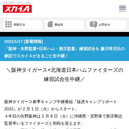
視聴方法
番組表
お問合せ
2022/1/17 [新着情報]
「阪神・矢野監督×日本ハム・新庄監督」練習試合を 藤川球児氏の
解説でスカイＡがまるごと生中継！
＼阪神タイガース×北海道日本ハムファイターズの
練習試合生中継／
阪神タイガース春季キャンプ中継番組『猛虎キャンプリポート
2022』が 2 月 1 日（火）からスタート。
４年目の矢野阪神は 2 月 8 日（火）に沖縄県・宜野座で新庄剛志
監督率いるファイターズと初戦を迎えます。