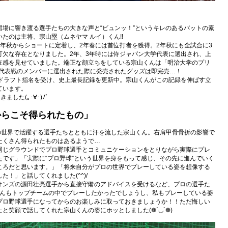
場に響き渡る選手たちの大きな声と“ビュンッ！”というキレのあるバットの素
たのは主将、宗山塁（ムネヤマ ルイ）くん!!
年秋からショートに定着し、2年春には首位打者を獲得。2年秋にも全試合に3
可欠な存在となりました。2年、3年時には侍ジャパン大学代表に選出され、上
在感を見せていました。端正な顔立ちをしている宗山くんは「明治大学のプリ
欧州代表戦のメンバーに選出された際に発売されたグッズは即完売…！
でドラフト指名を受け、史上最長記録を更新中。宗山くんがこの記録を伸ばす立
ています。
した(｡･∀･)ﾉﾞ
からこそ得られたもの」
の世界で活躍する選手たちとともに汗を流した宗山くん。右肩甲骨骨折の影響で
たくさん得られたものはあるようで…
同じグラウンドでプロ野球選手とコミュニケーションをとりながら実際にプレ
です」「実際に“プロ野球”という世界を身をもって感じ、その先に進んでいく
ころだと思います。」「将来自分がプロの世界でプレーしている姿を想像する
！」と話してくれました(^^)/
オンズの源田壮亮選手から直接守備のアドバイスを受けるなど、プロの選手た
くんもトップチームの中でプレーしたかったでしょうし、私もプレーしている姿
プロ野球選手になってからのお楽しみに取っておきましょうか！！ただ悔しい
と笑顔で話してくれた宗山くんの姿にホッとしました(❁´◡`❁)