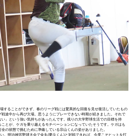
場することができず、春のリーグ戦には驚異的な回復を見せ復活していたもの
グ戦途中から再び欠場。思うようにプレーできない時期が続きました。それで
ない」という強い気持ちがあったんです。残りの大学野球生活での目標を持
ることが、ケガを乗り越えるモチベーションになっていたそうです。ケガはも
万全の状態で挑むために準備している宗山くんの姿がありました。
たい。明治神宮野球大会で金丸(夢斗くん)と対戦できれば、今度こそヒットを打