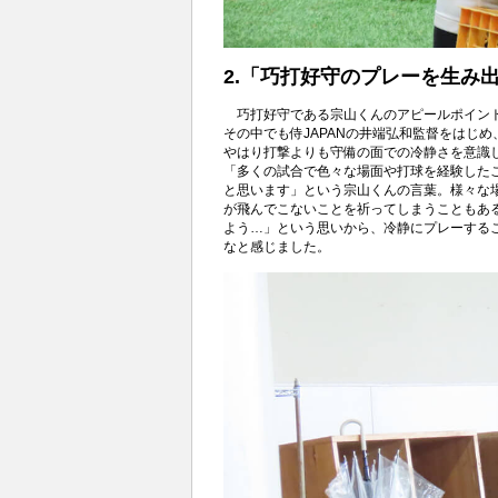
2.「巧打好守のプレーを生み
巧打好守である宗山くんのアピールポイン
その中でも侍JAPANの井端弘和監督をはじ
やはり打撃よりも守備の面での冷静さを意識
「多くの試合で色々な場面や打球を経験した
と思います」という宗山くんの言葉。様々な
が飛んでこないことを祈ってしまうこともあ
よう…」という思いから、冷静にプレーするこ
なと感じました。