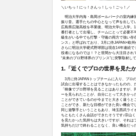
＼いちっ！にっ！さんっ！しっ！ごっ！／
明治大学内海・島岡ボールパークの室内練習
振り音。選手たちの中心となって声を出してい
広島県広陵高校を卒業後、明治大学に入学。1
番打者として出場し、チームにとって必要不
級生がいる中でも打撃・守備の両方で強い存
ンス」と呼ばれており、3月に侍JAPAN×
さらに明治大学硬式野球部は現在14年連続
役者になるのでは！？と世間から大注目され
“未来のプロ野球界のプリンス”に突撃取材してきま
1.「近くでプロの世界を見た
3月に侍JAPANトップチームに入り、プロ
試合に出場することはできなかったものの、
「映像でプロ野球を見ることはありますが、
ーを見られたことが、自分にとって大きかった
ことができているのが今までと大きく違うと
ことができ、新たな目標ができた良い機会でした
同じ遊撃手ということもあり、埼玉西武ライ
ちともたくさん会話ができたそうです♪宗山
を見たかった気持ちは大きいですが、それは
気持ちだけで終わることなく、良い機会だった