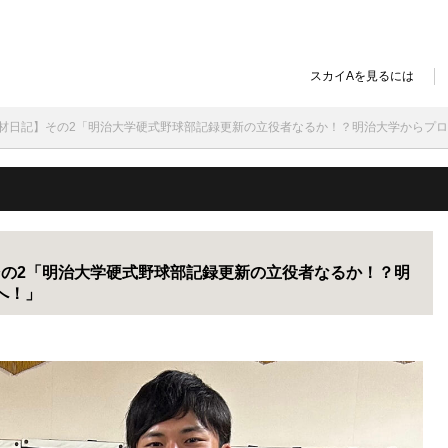
スカイAを見るには
突撃取材日記】その2「明治大学硬式野球部記録更新の立役者なるか！？明治大学からプ
】その2「明治大学硬式野球部記録更新の立役者なるか！？明
へ！」