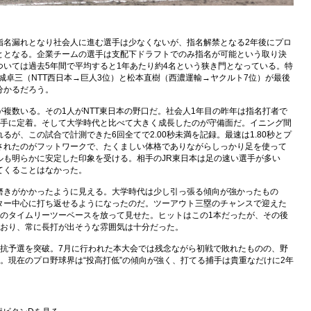
指名漏れとなり社会人に進む選手は少なくないが、指名解禁となる2年後にプロ
ととなる。企業チームの選手は支配下ドラフトでのみ指名が可能という取り決
いては過去5年間で平均すると1年あたり約4名という狭き門となっている。特
大城卓三（NTT西日本→巨人3位）と松本直樹（西濃運輸→ヤクルト7位）が最後
分かるだろう。
複数いる。その1人がNTT東日本の野口だ。社会人1年目の昨年は指名打者で
捕手に定着。そして大学時代と比べて大きく成長したのが守備面だ。イニング間
れるが、この試合で計測できた6回全てで2.00秒未満を記録。最速は1.80秒とプ
されたのがフットワークで、たくましい体格でありながらしっかり足を使って
ルも明らかに安定した印象を受ける。相手のJR東日本は足の速い選手が多い
てくることはなかった。
磨きがかかったように見える。大学時代は少し引っ張る傾向が強かったもの
ター中心に打ち返せるようになったのだ。ツーアウト三塁のチャンスで迎えた
ーのタイムリーツーベースを放って見せた。ヒットはこの1本だったが、その後
ており、常に長打が出そうな雰囲気は十分だった。
対抗予選を突破。7月に行われた本大会では残念ながら初戦で敗れたものの、野
。現在のプロ野球界は“投高打低”の傾向が強く、打てる捕手は貴重なだけに2年