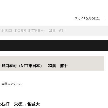
スカイAを見るには
24】第3回 野口泰司（NTT東日本） 23歳 捕手
 野口泰司（NTT東日本） 23歳 捕手
選 大田スタジアム
右投右打 栄徳→名城大