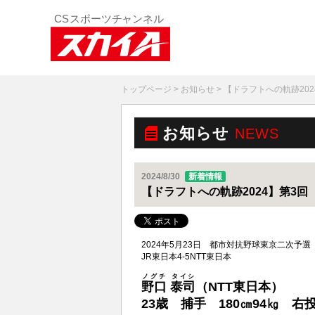
トップページ
>
お知らせ
> 【ドラフトへの軌跡20
お知らせ
NEWS
2024/8/30
新着情報
【ドラフトへの軌跡2024】第3回
2024年5月23日 都市対抗野球東京二次予
JR東日本4-5NTT東日本
ノグチ タイシ
野口 泰司
（NTT東日本）
23歳 捕手 180㎝94㎏ 