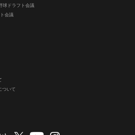
ロ野球ドラフト会議
フト会議
て
について