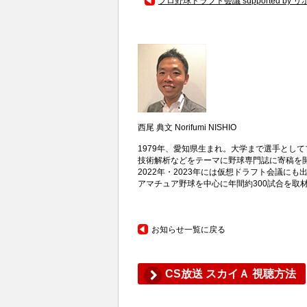
プロ野球ドラフト会議 supported by
西尾 典文
Norifumi NISHIO
1979年、愛知県生まれ。大学まで選手とし
技術解析などをテーマに野球専門誌に寄稿を開
2022年・2023年には仮想ドラフト会議にも
アマチュア野球を中心に年間約300試合を取
お知らせ一覧に戻る
CS放送 スカイＡ 視聴方法