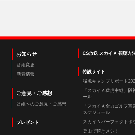
CS放送 スカイＡ 視聴方
お知らせ
番組変更
特設サイト
新着情報
猛虎キャンプリポート202
「スカイＡ猛虎中継」阪神
ご意見・ご感想
ール
番組へのご意見・ご感想
「スカイＡ全力ゴルフ宣言
スケジュール
スカイＡパーフェクトボウ
プレゼント
登山で頂きメシ！