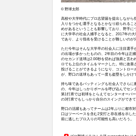
© 野球太郎
高校や大学時代にプロ志望届を提出しながら
入りをつかむ選手となるとかなり絞られるこ
めがあるということも影響しており、野手につ
に大学卒の社会人捕手となると、2017年の
であり、より指名を受けることが難しいのが
ただ今年はそんな大学卒の社会人に注目選手が
の出場が多かったものの、2年目の今年は正
のセカンド送球は2.00秒を切れば強肩と言わ
ロでも上位のタイムをマークした。特に改善
投げることができるようになり、コントロー
が、野口の送球もあって一度も盗塁をしかけ
持ち味であるバッティングも社会人でさらに
の、今年はしっかりボールを呼び込んでセン
第1打席では初球をとらえてセンターオーバ
の3打席でもしっかり自分のスイングができ
野口の活躍もあってチームは2年ぶりに都市
口はツーベースを含む2安打と存在感を示した
前に逃したプロ入りの可能性も高いだろう。