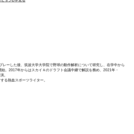
 リポビタンDを見る
てプレーした後、筑波大学大学院で野球の動作解析について研究し、在学中から
始。2017年からはスカイＡのドラフト会議中継で解説を務め、2021年・
出演。
材する熱血スポーツライター。