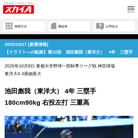
視聴方法
番組表
お問合せ
2025/10/17 [新着情報]
【ドラフトへの軌跡】第10回 池田彪我（東洋大） 4年 三塁手
2025年10月8日 東都大学野球一部秋季リーグ戦 神宮球場
東洋大4-3亜細亜大
池田彪我（東洋大） 4年 三塁手
180cm90kg 右投左打 三重高