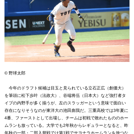
© 野球太郎
今年のドラフト候補は目玉と見られている立石正広（創価大）
を筆頭に松下歩叶（法政大）、谷端将伍（日本大）など強打者タ
イプの内野手が多く揃うが、左のスラッガーという意味で面白い
存在になりそうなのが東洋大の池田彪我だ。三重高校では3年夏に
4番、ファーストとして出場し、チームは初戦で敗れたもののホー
ムランも放っている。大学でも2年秋からレギュラーとなると、昨
年秋の一部・二部入替戦では第1戦でサヨナラホームランを放つな