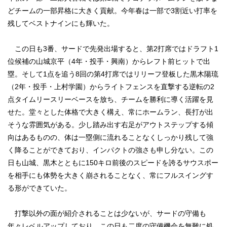
どチームの一部昇格に大きく貢献。今年春は一部で3割近い打率を
残してベストナインにも輝いた。
この日も3番、サードで先発出場すると、第2打席ではドラフト1
位候補の山城京平（4年・投手・興南）からレフト前ヒットで出
塁。そして1点を追う8回の第4打席ではリリーフ登板した黒木陽琉
（2年・投手・上村学園）からライトフェンスを直撃する逆転の2
点タイムリースリーベースを放ち、チームを勝利に導く活躍を見
せた。堂々とした体格で大きく構え、常にホームラン、長打が出
そうな雰囲気がある。少し踏み出す右足がアウトステップする傾
向はあるものの、体は一塁側に流れることなくしっかり残して強
く降ることができており、インパクトの強さも申し分ない。この
日も山城、黒木とともに150キロ前後のスピードを誇るサウスポー
を相手にも体勢を大きく崩されることなく、常にフルスイングす
る形ができていた。
打撃以外の面が紹介されることは少ないが、サードの守備も
年々レベルアップしており、この日も二度の守備機会を無難に処