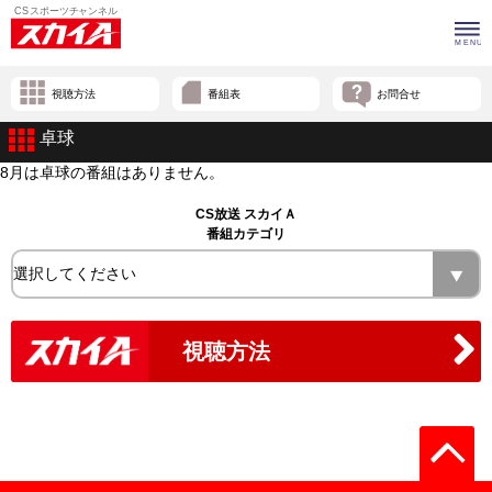
視聴方法
番組表
お問合せ
卓球
8月は卓球の番組はありません。
CS放送 スカイＡ
番組カテゴリ
視聴方法