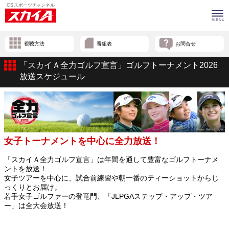
視聴方法
番組表
お問合せ
「スカイＡ全力ゴルフ宣言」ゴルフトーナメント2026
放送スケジュール
女子トーナメントを中心に全力放送！
「スカイＡ全力ゴルフ宣言」は年間を通して豊富なゴルフトーナメ
ントを放送！
女子ツアーを中心に、試合前練習や朝一番のティーショットからじ
っくりとお届け。
若手女子ゴルファーの登竜門、「JLPGAステップ・アップ・ツア
ー」は全大会放送！