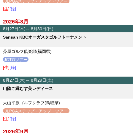
JLPGAステップ・アップ・ツアー
[生]
[録]
2026年8月
8月27日(木)～ 8月30日(日)
Sansan KBCオーガスタゴルフトーナメント
芥屋ゴルフ倶楽部(福岡県)
JGTOツアー
[生]
[録]
8月27日(木)～ 8月29日(土)
山陰ご縁むす美レディース
大山平原ゴルフクラブ(鳥取県)
JLPGAステップ・アップ・ツアー
[生]
[録]
2026年9月