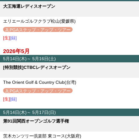
大王海運レディスオープン
エリエールゴルフクラブ松山(愛媛県)
JLPGAステップ・アップ・ツアー
[生]
[録]
2026年5月
5月14日(木)～ 5月16日(土)
[特別競技]CTBCレディスオープン
The Orient Golf & Country Club(台湾)
JLPGAステップ・アップ・ツアー
[生]
[録]
5月14日(木)～ 5月17日(日)
第91回関西オープンゴルフ選手権
茨木カンツリー倶楽部 東コース(大阪府)