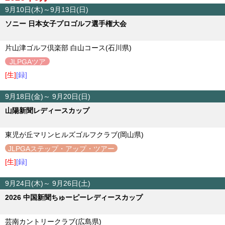
9月10日(木)～9月13日(日)
ソニー 日本女子プロゴルフ選手権大会
片山津ゴルフ倶楽部 白山コース(石川県)
JLPGAツア
ー
[生]
[録]
9月18日(金)～ 9月20日(日)
山陽新聞レディースカップ
東児が丘マリンヒルズゴルフクラブ(岡山県)
JLPGAステップ・アップ・ツアー
[生]
[録]
9月24日(木)～ 9月26日(土)
2026 中国新聞ちゅーピーレディースカップ
芸南カントリークラブ(広島県)