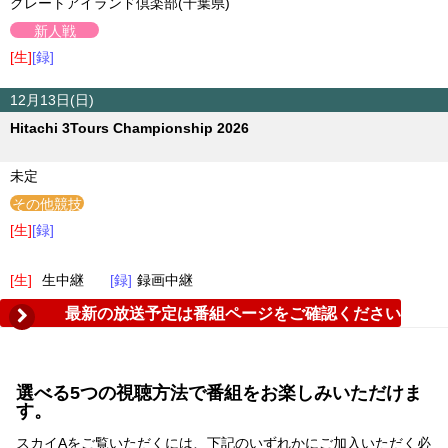
グレートアイランド倶楽部(千葉県)
新人戦
[生]
[録]
12月13日(日)
Hitachi 3Tours Championship 2026
未定
その他競技
[生]
[録]
[生]
生中継
[録]
録画中継
最新の放送予定は番組ページをご確認ください
選べる5つの視聴方法で番組をお楽しみいただけま
す。
スカイAをご覧いただくには、下記のいずれかにご加入いただく必