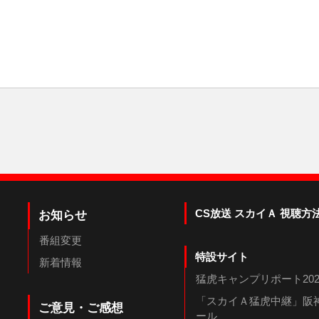
CS放送 スカイＡ 視聴方
お知らせ
番組変更
特設サイト
新着情報
猛虎キャンプリポート202
「スカイＡ猛虎中継」阪神
ご意見・ご感想
ール