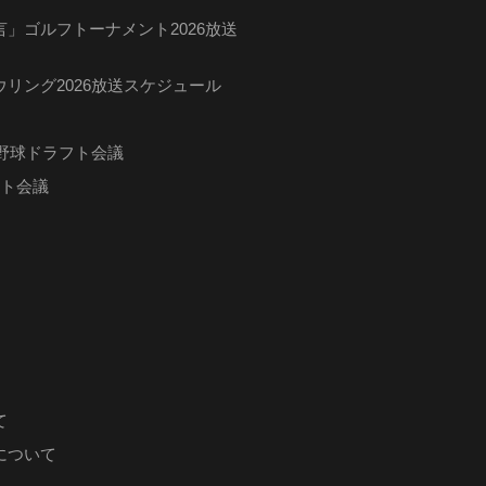
」ゴルフトーナメント2026放送
リング2026放送スケジュール
ロ野球ドラフト会議
フト会議
て
について