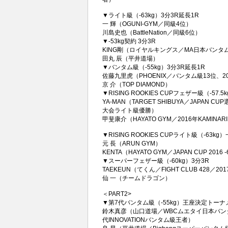
▼ライト級（-63kg）3分3R延長1R
一 輝（OGUNI-GYM／同級4位）
川島史也（BattleNation／同級6位）
▼-53kg契約 3分3R
KING剛（ロイヤルキングス／MA日本バンタ
田丸 辰（平井道場）
▼バンタム級（-55kg）3分3R延長1R
佐藤九里虎（PHOENIX／バンタム級13位、20
京 介（TOP DIAMOND）
▼RISING ROOKIES CUPフェザー級（-57.
YA-MAN（TARGET SHIBUYA／JAPAN
大会ライト級優勝）
甲斐康介（HAYATO GYM／2016年KAMIN
▼RISING ROOKIES CUPライト級（-63kg
元 長（ARUN GYM）
KENTA（HAYATO GYM／JAPAN CUP 20
▼スーパーフェザー級（-60kg）3分3R
TAEKEUN（てくん／FIGHT CLUB 428／2
仙 一（チームドラゴン）
＜PART2>
▼第7代バンタム級（-55kg）王座決定トーナメ
鈴木真彦（山口道場／WBCムエタイ日本バンタム
代INNOVATIONバンタム級王者）