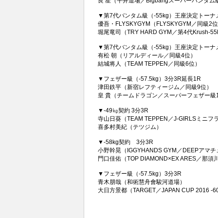
良 星（平井道場／Bigbangスーパーバンタ
▼第7代バンタム級（-55kg）王座決定トーナメ
優吾・FLYSKYGYM（FLYSKYGYM／同級2
堀尾竜司（TRY HARD GYM／第4代Krush-5
▼第7代バンタム級（-55kg）王座決定トーナメ
有松 朝（リアルディール／同級4位）
結城将人（TEAM TEPPEN／同級6位）
▼フェザー級（-57.5kg）3分3R延長1R
津田鉄平（新宿レフティージム／同級9位）
皇 貴（チームドラゴン／スーパーフェザー級
▼-49㎏契約 3分3R
寺山日葵（TEAM TEPPEN／J-GIRLSミニ
喜多村美紀（テツジム）
▼-58kg契約 3分3R
小野幹晃（IGGYHANDS GYM／DEEP
門口佳佑（TOP DIAMOND×EX ARES
▼フェザー級（-57.5kg）3分3R
青木朋哉（和術慧舟會駿河道場）
大日方景都（TARGET／JAPAN CUP 2016