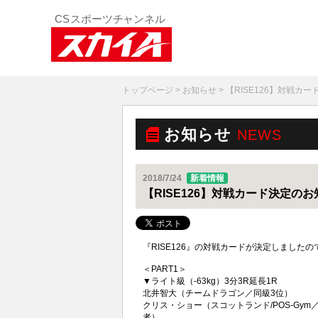
トップページ
>
お知らせ
> 【RISE126】対戦カ
お知らせ
NEWS
2018/7/24
新着情報
【RISE126】対戦カード決定の
『RISE126』の対戦カードが決定しました
＜PART1＞
▼ライト級（-63kg）3分3R延長1R
北井智大（チームドラゴン／同級3位）
クリス・ショー（スコットランド/POS-Gym／ISK
者）