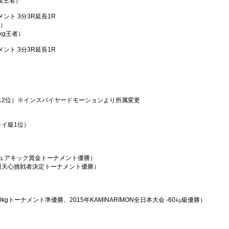
ム級王者）
ント 3分3R延長1R
位）
5kg王者）
ント 3分3R延長1R
12位）※インスパイヤードモーションより所属変更
フライ級1位）
アマチュアキック賞金トーナメント優勝）
／那須川天心挑戦者決定トーナメント優勝）
 -60kgトーナメント準優勝、2015年KAMINARIMON全日本大会 -60㎏級優勝）