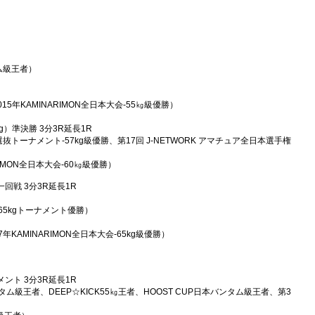
ム級王者）
15年KAMINARIMON全日本大会-55㎏級優勝）
5kg）準決勝 3分3R延長1R
 CUP選抜トーナメント-57kg級優勝、第17回 J-NETWORK アマチュア全日本選手権
ARIMON全日本大会-60㎏級優勝）
）一回戦 3分3R延長1R
16 -65kgトーナメント優勝）
017年KAMINARIMON全日本大会-65kg級優勝）
ント 3分3R延長1R
級王者、DEEP☆KICK55㎏王者、HOOST CUP日本バンタム級王者、第3