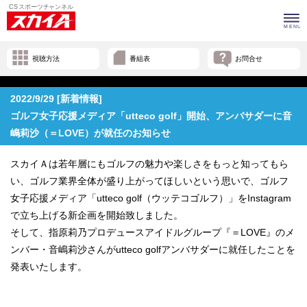
視聴方法
番組表
お問合せ
2022/9/29 [新着情報]
ゴルフ女子応援メディア「utteco golf」開始、アンバサダーに音
嶋莉沙（＝LOVE）が就任のお知らせ
スカイＡは若年層にもゴルフの魅力や楽しさをもっと知ってもら
い、ゴルフ業界全体が盛り上がってほしいという思いで、ゴルフ
女子応援メディア「utteco golf（ウッテコゴルフ）」をInstagram
で立ち上げる新企画を開始致しました。
そして、指原莉乃プロデュースアイドルグループ『＝LOVE』のメ
ンバー・音嶋莉沙さんがutteco golfアンバサダーに就任したことを
発表いたします。