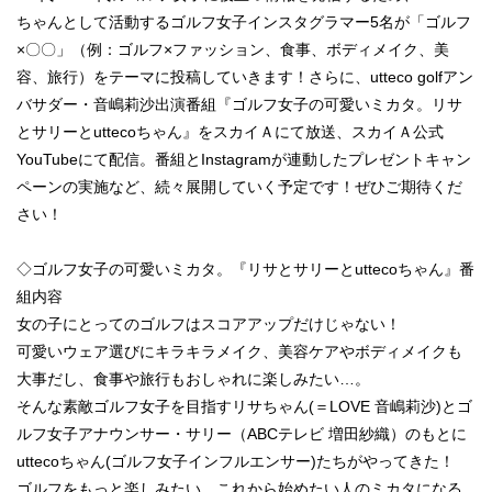
ちゃんとして活動するゴルフ女子インスタグラマー5名が「ゴルフ
×〇〇」（例：ゴルフ×ファッション、食事、ボディメイク、美
容、旅行）をテーマに投稿していきます！さらに、utteco golfアン
バサダー・音嶋莉沙出演番組『ゴルフ女子の可愛いミカタ。リサ
とサリーとuttecoちゃん』をスカイＡにて放送、スカイＡ公式
YouTubeにて配信。番組とInstagramが連動したプレゼントキャン
ペーンの実施など、続々展開していく予定です！ぜひご期待くだ
さい！
◇ゴルフ女子の可愛いミカタ。『リサとサリーとuttecoちゃん』番
組内容
女の子にとってのゴルフはスコアアップだけじゃない！
可愛いウェア選びにキラキラメイク、美容ケアやボディメイクも
大事だし、食事や旅行もおしゃれに楽しみたい…。
そんな素敵ゴルフ女子を目指すリサちゃん(＝LOVE 音嶋莉沙)とゴ
ルフ女子アナウンサー・サリー（ABCテレビ 増田紗織）のもとに
uttecoちゃん(ゴルフ女子インフルエンサー)たちがやってきた！
ゴルフをもっと楽しみたい、これから始めたい人のミカタになる