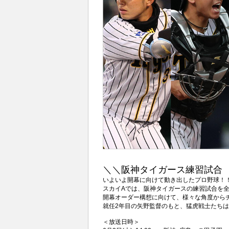
＼＼阪神タイガース練習試合
いよいよ開幕に向けて動き出したプロ野球！
スカイAでは、阪神タイガースの練習試合を
開幕オーダー構想に向けて、様々な角度から
就任2年目の矢野監督のもと、猛虎戦士たち
＜放送日時＞