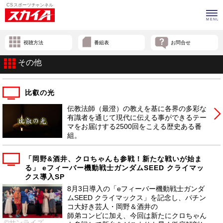
視聴方法
番組表
お問合せ
その他
比叡の光
伝教法師（最澄）の教えを基に各界の多彩な
有識者を通じて現代に伝える事ができるテー
マをお届けする2500回をこえる歴史ある番
組。
「岡野&酒井、クロちゃんも参戦！新たな戦いが始ま
る」 eフィーバー機動戦士ガンダムSEED クライマッ
クス導入SP
8月3日導入の「eフィーバー機動戦士ガンダ
ムSEED クライマックス」を記念し、パチン
コ大好き芸人・岡野＆酒井の
師弟コンビに加え、今回は新たにクロちゃん
©サンライズ