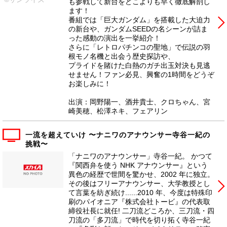
も参戦して新台をどこよりも早く徹底解剖し
ます！
番組では「巨大ガンダム」を搭載した大迫力
の新台や、ガンダムSEEDの名シーンが詰ま
った感動の演出を一挙紹介！
さらに「レトロパチンコの聖地」で伝説の羽
根モノ名機と出会う歴史探訪や、
プライドを賭けた白熱のガチ出玉対決も見逃
せません！ファン必見、興奮の1時間をどうぞ
お楽しみに！
出演：岡野陽一、酒井貴士、クロちゃん、宮
崎美穂、松澤ネキ、フェアリン
一流を超えていけ 〜ナニワのアナウンサー寺谷一紀の
挑戦〜
「ナニワのアナウンサー」寺谷一紀。 かつて
『関西弁を使う NHK アナウンサー』という
異色の経歴で世間を驚かせ、2002 年に独立。
その後はフリーアナウンサー、大学教授とし
て言葉を紡ぎ続け......2010 年、今度は特殊印
刷のパイオニア『株式会社トービ』の代表取
締役社長に就任! 二刀流どころか、三刀流・四
刀流の「多刀流」で時代を切り拓く寺谷一紀