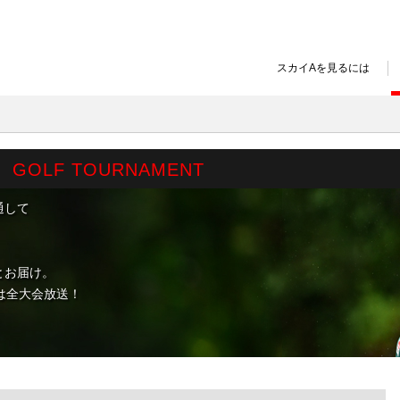
スカイAを見るには
ト
ト
GOLF TOURNAMENT
通して
とお届け。
は全大会放送！