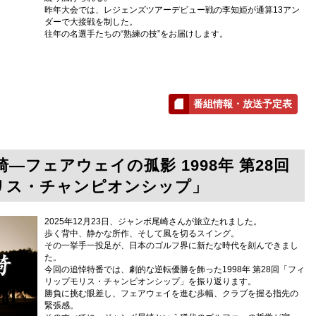
昨年大会では、レジェンズツアーデビュー戦の李知姫が通算13アン
ダーで大接戦を制した。
往年の名選手たちの“熟練の技”をお届けします。
番組情報・放送予定表
―フェアウェイの孤影 1998年 第28回
リス・チャンピオンシップ」
2025年12月23日、ジャンボ尾崎さんが旅立たれました。
歩く背中、静かな所作、そして風を切るスイング。
その一挙手一投足が、日本のゴルフ界に新たな時代を刻んできまし
た。
今回の追悼特番では、劇的な逆転優勝を飾った1998年 第28回「フィ
リップモリス・チャンピオンシップ」を振り返ります。
勝負に挑む眼差し、フェアウェイを進む歩幅、クラブを握る指先の
緊張感。