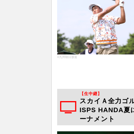
©九州朝日放送
【生中継】
スカイＡ全力ゴ
ISPS HAND
ーナメント