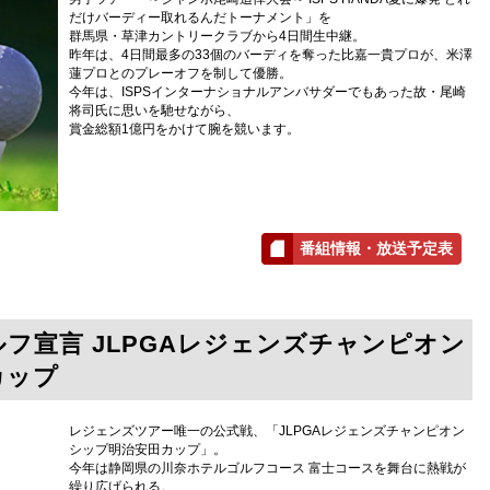
だけバーディー取れるんだトーナメント」を
群馬県・草津カントリークラブから4日間生中継。
昨年は、4日間最多の33個のバーディを奪った比嘉一貴プロが、米澤
蓮プロとのプレーオフを制して優勝。
今年は、ISPSインターナショナルアンバサダーでもあった故・尾崎
将司氏に思いを馳せながら、
賞金総額1億円をかけて腕を競います。
番組情報・放送予定表
フ宣言 JLPGAレジェンズチャンピオン
カップ
レジェンズツアー唯一の公式戦、「JLPGAレジェンズチャンピオン
シップ明治安田カップ」。
今年は静岡県の川奈ホテルゴルフコース 富士コースを舞台に熱戦が
繰り広げられる。