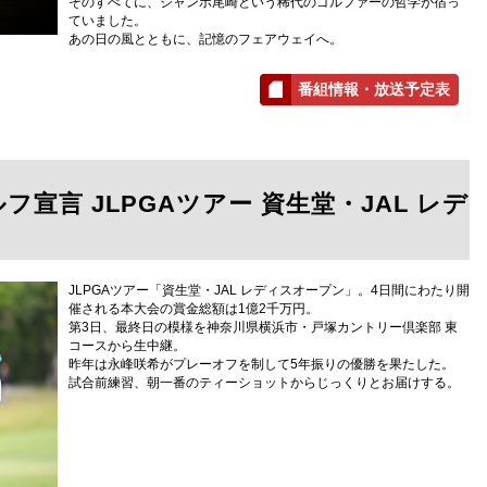
そのすべてに、ジャンボ尾崎という稀代のゴルファーの哲学が宿っ
ていました。
あの日の風とともに、記憶のフェアウェイへ。
番組情報・放送予定表
宣言 JLPGAツアー 資生堂・JAL レデ
JLPGAツアー「資生堂・JAL レディスオープン」。4日間にわたり開
催される本大会の賞金総額は1億2千万円。
第3日、最終日の模様を神奈川県横浜市・戸塚カントリー倶楽部 東
コースから生中継。
昨年は永峰咲希がプレーオフを制して5年振りの優勝を果たした。
試合前練習、朝一番のティーショットからじっくりとお届けする。