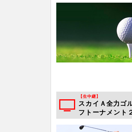
【生中継】
スカイＡ全力ゴル
フトーナメント