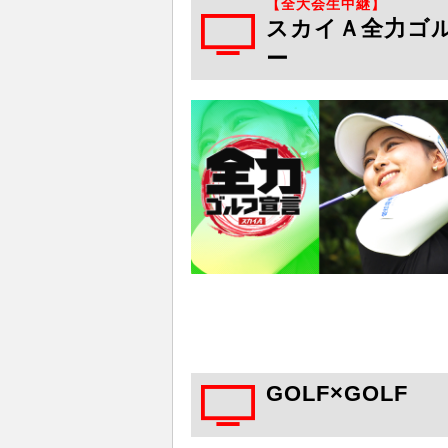
【全大会生中継】
スカイＡ全力ゴル
ー
GOLF×GOLF