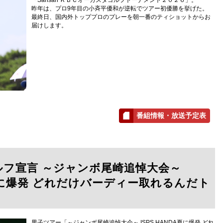
昨年は、プロ9年目の小斉平優和が逆転でツアー初優勝を挙げた。
最終日、国内外トッププロのプレーを朝一番のティショットからお
届けします。
番組情報・放送予定表
ルフ宣言 ～ジャンボ尾崎追悼大会～
A夏に爆発 どれだけバーディー取れるんだト
男子ツアー「～ジャンボ尾崎追悼大会～ ISPS HANDA夏に爆発 どれ