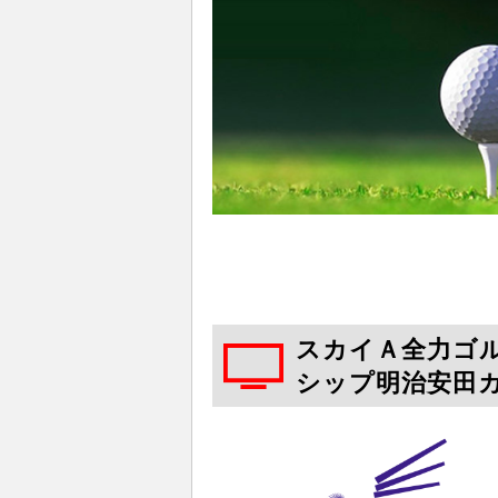
スカイＡ全力ゴル
シップ明治安田