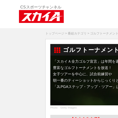
トップページ
>
番組カテゴリ
> ゴルフトーナメン
ゴルフトーナメン
「スカイＡ全力ゴルフ宣言」は年間を
豊富なゴルフトーナメントを放送！
女子ツアーを中心に、試合前練習や
朝一番のティーショットからじっくり
「JLPGAステップ・アップ・ツアー」
Photo：Getty Images