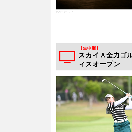
©ABCテレビ
【生中継】
スカイＡ全力ゴルフ
ィスオープン