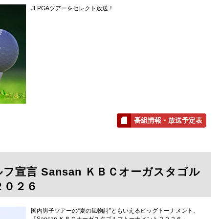
JLPGAツアーをセレクト放送！
番組情報・放送予定表
フ宣言 Sansan ＫＢＣオーガスタゴル
２０２６
国内男子ツアーの“夏の風物詩”ともいえるビッグトーナメント、
「Sansan ＫＢＣオーガスタゴルフトーナメント２０２６」。