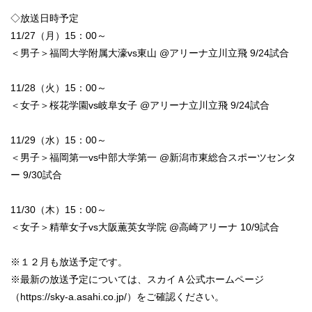
◇放送日時予定
11/27（月）15：00～
＜男子＞福岡大学附属大濠vs東山 @アリーナ立川立飛 9/24試合
11/28（火）15：00～
＜女子＞桜花学園vs岐阜女子 @アリーナ立川立飛 9/24試合
11/29（水）15：00～
＜男子＞福岡第一vs中部大学第一 @新潟市東総合スポーツセンタ
ー 9/30試合
11/30（木）15：00～
＜女子＞精華女子vs大阪薫英女学院 @高崎アリーナ 10/9試合
※１２月も放送予定です。
※最新の放送予定については、スカイＡ公式ホームページ
（https://sky-a.asahi.co.jp/）をご確認ください。