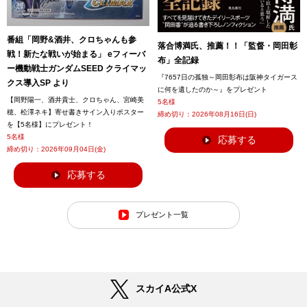
番組「岡野&酒井、クロちゃんも参
落合博満氏、推薦！！「監督・岡田彰
戦！新たな戦いが始まる」 eフィーバ
布」全記録
ー機動戦士ガンダムSEED クライマッ
『7657日の孤独～岡田彰布は阪神タイガース
クス導入SP より
に何を遺したのか～』をプレゼント
【岡野陽一、酒井貴士、クロちゃん、宮崎美
5名様
穂、松澤ネキ】寄せ書きサイン入りポスター
締め切り：
2026年08月16日(日)
を【5名様】にプレゼント！
5名様
応募する
締め切り：
2026年09月04日(金)
応募する
プレゼント一覧
スカイA公式X