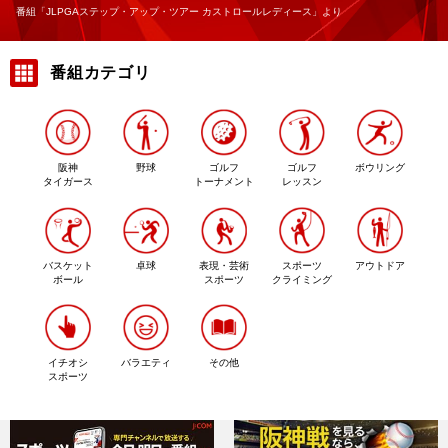
番組「JLPGAステップ・アップ・ツアー カストロールレディース」より
番組カテゴリ
阪神
野球
ゴルフ
ゴルフ
ボウリング
タイガース
レッスン
トーナメント
バスケット
卓球
表現・芸術
スポーツ
アウトドア
ボール
スポーツ
クライミング
バラエティ
イチオシ
その他
スポーツ