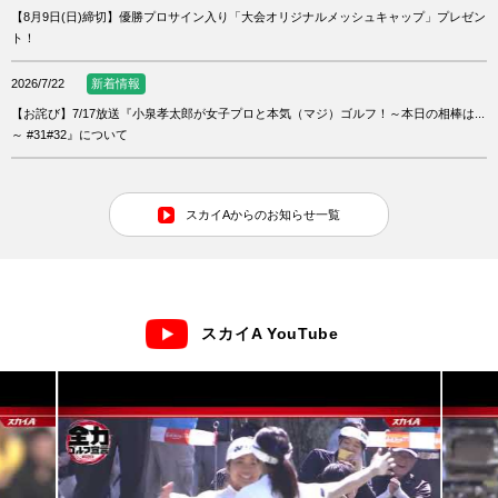
【8月9日(日)締切】優勝プロサイン入り「大会オリジナルメッシュキャップ」プレゼン
ト！
2026/7/22
新着情報
【お詫び】7/17放送『小泉孝太郎が女子プロと本気（マジ）ゴルフ！～本日の相棒は...
～ #31#32』について
スカイAからのお知らせ一覧
スカイA YouTube