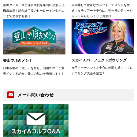
阪神タイガース主催公式戦を年間60試合以上
年間通して豊富なゴルフトーナメントを放
徹底放送！試合終了後のヒーローインタビュ
送！女子ツアーを中心に、朝一番のティーシ
ーまで逃さずお届け！
ョットからじっくりとお届け。
スカイＡパーフェクトボウリング
登山で頂きメシ！
女子トーナメントを中心に年間を通してプロ
日本各地の「低山」を登り、山頂での「ご褒
ボウリング大会を放送！
美メシ」を紹介。登山の魅力を発信します！
メール問い合わせ