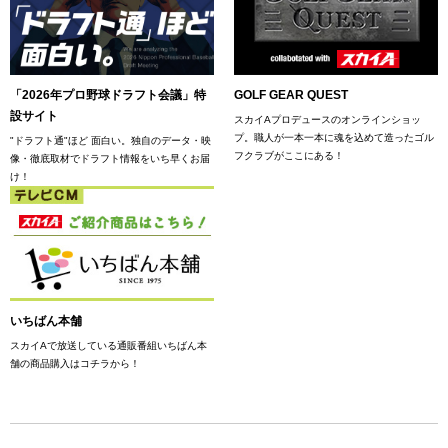
「2026年プロ野球ドラフト会議」特
GOLF GEAR QUEST
設サイト
スカイAプロデュースのオンラインショッ
プ。職人が一本一本に魂を込めて造ったゴル
"ドラフト通"ほど 面白い。独自のデータ・映
フクラブがここにある！
像・徹底取材でドラフト情報をいち早くお届
け！
いちばん本舗
スカイAで放送している通販番組いちばん本
舗の商品購入はコチラから！