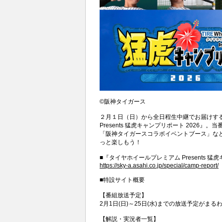
©阪神タイガース
２月１日（日）から全日程生中継でお届けす
Presents 猛虎キャンプリポート 202
「阪神タイガースコラボイベントブース」な
っと楽しもう！
■『タイヤホイールプレミアム Presents 猛
https://sky-a.asahi.co.jp/special/camp-report/
■特設サイト概要
【番組放送予定】
2月1日(日)～25日(水)までの放送予定がまる
【解説・実況者一覧】