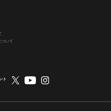
て
について
ント