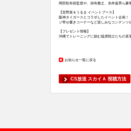
岡田彰布前監督や、掛布雅之、糸井嘉男ら豪
【宜野座＆うるま イベントブース】
阪神タイガースとコラボしたイベント企画！
ジ寄せ書きコーナーなど楽しみなコンテンツ
【プレゼント情報】
沖縄でトレーニングに励む猛虎戦士たちの直
お知らせ一覧に戻る
CS放送 スカイＡ 視聴方法