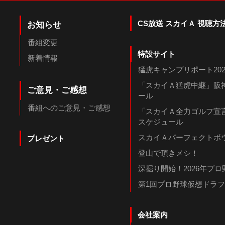
CS放送 スカイＡ 視聴方
お知らせ
番組変更
特設サイト
新着情報
猛虎キャンプリポート202
「スカイＡ猛虎中継」阪神
ご意見・ご感想
ール
番組へのご意見・ご感想
「スカイＡ全力ゴルフ宣言
スケジュール
スカイＡパーフェクトボウ
プレゼント
登山で頂きメシ！
深掘り開始！2026年プ
第1回プロ野球仮想ドラ
会社案内