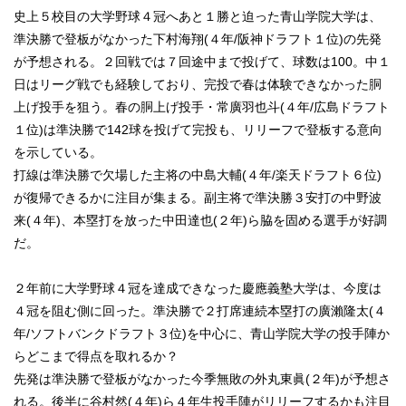
史上５校目の大学野球４冠へあと１勝と迫った青山学院大学は、
準決勝で登板がなかった下村海翔(４年/阪神ドラフト１位)の先発
が予想される。２回戦では７回途中まで投げて、球数は100。中１
日はリーグ戦でも経験しており、完投で春は体験できなかった胴
上げ投手を狙う。春の胴上げ投手・常廣羽也斗(４年/広島ドラフト
１位)は準決勝で142球を投げて完投も、リリーフで登板する意向
を示している。
打線は準決勝で欠場した主将の中島大輔(４年/楽天ドラフト６位)
が復帰できるかに注目が集まる。副主将で準決勝３安打の中野波
来(４年)、本塁打を放った中田達也(２年)ら脇を固める選手が好調
だ。
２年前に大学野球４冠を達成できなった慶應義塾大学は、今度は
４冠を阻む側に回った。準決勝で２打席連続本塁打の廣瀨隆太(４
年/ソフトバンクドラフト３位)を中心に、青山学院大学の投手陣か
らどこまで得点を取れるか？
先発は準決勝で登板がなかった今季無敗の外丸東眞(２年)が予想さ
れる。後半に谷村然(４年)ら４年生投手陣がリリーフするかも注目