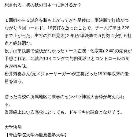
想される。初の秋の日本一に輝けるか？
１回戦から３試合を勝ち上がってきた星稜は、準決勝で打線がつ
ながり５回コールド。16安打を放ったことで、チーム打率は.326
まで上がった。主将の芦硲晃太(２年)が準決勝で５打数４安打６打
点と絶好調だ。
投手は準決勝で登板がなかったエース左腕・佐宗翼(２年)の先発が
予想される。２試合10イニングで与四死球２とコントロールの良
さが持ち味。
松井秀喜さん(元メジャーリーガー)が主将だった1991年以来の優
勝を狙う。
勝った高校の所属地区に来春のセンバツ神宮大会枠が与えられ
る。
当落線上にいる高校にとっても、ドキドキの試合となりそう。
大学決勝
【青山学院大学vs慶應義塾大学】