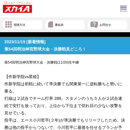
視聴方法
番組表
お問合せ
2023/11/19 [新着情報]
第54回明治神宮野球大会・決勝戦見どころ！
第54回明治神宮野球大会・決勝戦(11/20)生中継
【作新学院vs星稜】
作新学院は初戦に続いて準決勝でも関東第一に逆転勝ちと勢いに
乗る。
打線は２試合でチーム打率.288。スタメンのうち５人が２試合連
続で安打を放っており、上位から下位まで切れ目の少ない攻撃を
見せている。
投手は、エース小川哲平(２年)が準決勝でもリリーフしたため、決
勝は他の投手からつないで、小川哲平に最後を任せるプランが予