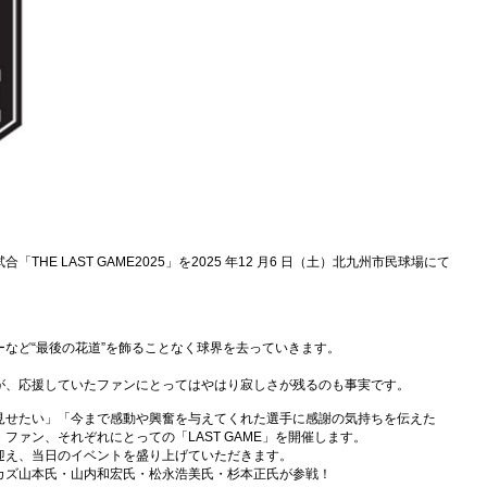
E LAST GAME2025」を2025 年12 月6 日（土）北九州市民球場にて
。
など“最後の花道”を飾ることなく球界を去っていきます。
が、応援していたファンにとってはやはり寂しさが残るのも事実です。
見せたい」「今まで感動や興奮を与えてくれた選手に感謝の気持ちを伝えた
ファン、それぞれにとっての「LAST GAME」を開催します。
迎え、当日のイベントを盛り上げていただきます。
カズ山本氏・山内和宏氏・松永浩美氏・杉本正氏が参戦！