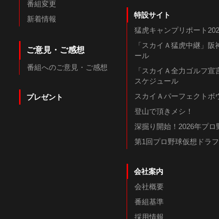
番組変更
特設サイト
新着情報
猛虎キャンプリポート202
「スカイＡ猛虎中継」阪神
ご意見・ご感想
ール
番組へのご意見・ご感想
「スカイＡ全力ゴルフ宣言
スケジュール
スカイＡパーフェクトボウ
プレゼント
登山で頂きメシ！
深掘り開始！2026年プ
第1回プロ野球仮想ドラ
会社案内
会社概要
番組基準
採用情報