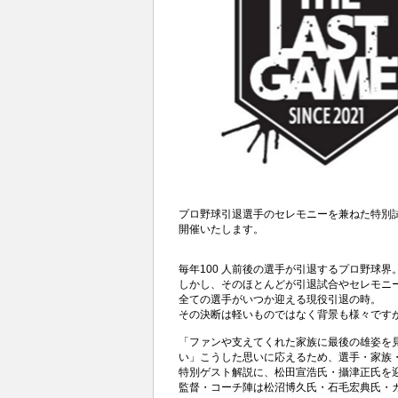
プロ野球引退選手のセレモニーを兼ねた特別試合「TH
開催いたします。
毎年100 人前後の選手が引退するプロ野球界
しかし、そのほとんどが引退試合やセレモニー
全ての選手がいつか迎える現役引退の時。
その決断は軽いものではなく背景も様々です
「ファンや支えてくれた家族に最後の雄姿を
い」こうした思いに応えるため、選手・家族・
特別ゲスト解説に、松田宣浩氏・攝津正氏を
監督・コーチ陣は松沼博久氏・石毛宏典氏・