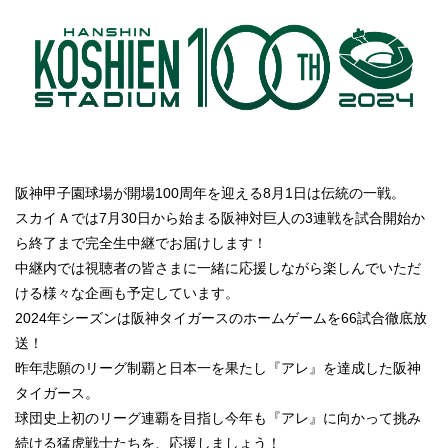
阪神甲子園球場が開場100周年を迎える8月1日は伝統の一戦。
スカイＡでは7月30日から始まる阪神対巨人の3連戦を試合開始か
ら終了まで完全生中継でお届けします！
中継内では視聴者の皆さまに一緒に応援しながら楽しんでいただ
ける様々な企画も予定しています。
2024年シーズンは阪神タイガースのホームゲームを66試合徹底放
送！
昨年悲願のリーグ制覇と日本一を果たし『アレ』を達成した阪神
タイガース。
球団史上初のリーグ連覇を目指し今年も『アレ』に向かって挑み
続ける猛虎戦士たちを、応援しましょう！