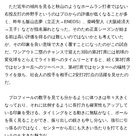
ただ近年の傾向を見ると秋山のようなホームラン打者ではない
右投左打の外野手というのはプロからの評価が低くなることが多
く、昨年も飯山志夢（立正大→ENEOS）、柴崎聖人（大阪経済大
→王子）などが指名漏れとなった。そのため正直シーズンが始ま
る前は高い評価を得るのは難しいのではないかとも考えていた
が、その印象を良い意味で大きく覆すことになったのがこの試合
だ。ワンアウト二塁のチャンスで迎えた3回の第2打席には初球の
変化球をとらえてライト前へのタイムリーとすると、続く第3打席
ではセンター左へのツーベース、第4打席ではセンターへの犠牲フ
ライを放ち、社会人の投手を相手に2安打2打点の活躍を見せたの
だ。
プロフィールの数字を見ても分かるように体つきは年々大きく
なっており、それに比例するように長打力も確実性もアップして
いる印象を受ける。タイミングをとる動きに無駄がなく、ボール
を長く見ることができ、振り出しの鋭さも申し分ない。強引に引
っ張るのではなく、センターから左にも大きい当たりを打てると
いうのも大きな魅力だ。