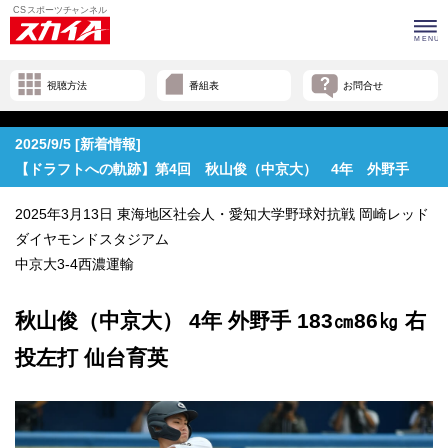
視聴方法
番組表
お問合せ
2025/9/5 [新着情報]
【ドラフトへの軌跡】第4回 秋山俊（中京大） 4年 外野手
2025年3月13日 東海地区社会人・愛知大学野球対抗戦 岡崎レッド
ダイヤモンドスタジアム
中京大3-4西濃運輸
秋山俊（中京大） 4年 外野手 183㎝86㎏ 右
投左打 仙台育英