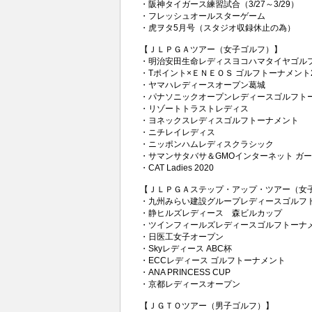
・阪神タイガース練習試合（3/27～3/29）
・フレッシュオールスターゲーム
・虎ヲタ5月号（スタジオ収録休止の為）
【ＪＬＰＧＡツアー（女子ゴルフ）】
・明治安田生命レディスヨコハマタイヤゴル
・Tポイント×ＥＮＥＯＳ ゴルフトーナメント2
・ヤマハレディースオープン葛城
・パナソニックオープンレディースゴルフト
・リゾートトラストレディス
・ヨネックスレディスゴルフトーナメント
・ニチレイレディス
・ニッポンハムレディスクラシック
・サマンサタバサ＆GMOインターネット ガ
・CAT Ladies 2020
【ＪＬＰＧＡステップ・アップ・ツアー（女
・九州みらい建設グループレディースゴルフ
・静ヒルズレディース 森ビルカップ
・ツインフィールズレディースゴルフトーナ
・日医工女子オープン
・Skyレディース ABC杯
・ECCレディース ゴルフトーナメント
・ANA PRINCESS CUP
・京都レディースオープン
【ＪＧＴＯツアー（男子ゴルフ）】