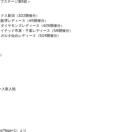
ループステージ第6節＞
クス新潟（3/22開催分）
大阪堺レディース（4/5開催分）
ドダイヤモンズレディース（4/26開催分）
ナイテッド市原・千葉レディース（5/6開催分）
ベガルタ仙台レディース
（5/24開催分）
分）
ース新人戦
ews/?type=1
）より