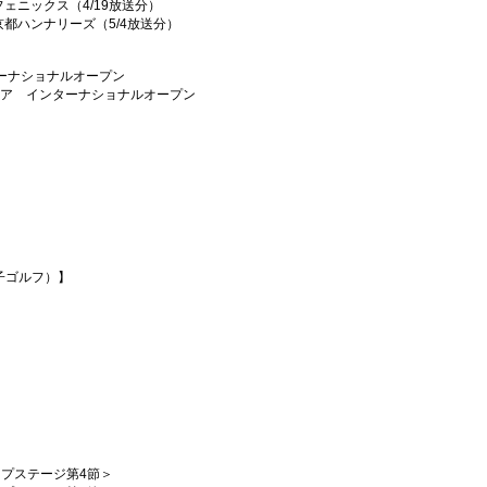
フェニックス（4/19放送分）
 京都ハンナリーズ（5/4放送分）
ーナショナルオープン
ニア インターナショナルオープン
子ゴルフ）】
ループステージ第4節＞