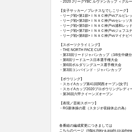
・2020 JリーグYBC ルヴァンカップ ＜グ
【女子サッカー／プレナスなでしこリーグ】
・リーグ戦<第1節>ＩＮＡＣ神戸vsアルビレッ
・リーグ戦<第3節>ＩＮＡＣ神戸vsセレッソ
・リーグ戦<第5節>ＩＮＡＣ神戸vs浦和レッ
・リーグ戦<第7節>ＩＮＡＣ神戸vsジェフユ
・リーグ戦<第8節>ＩＮＡＣ神戸vsマ
イナビ
【スポーツクライミング】
・THE NORTH FACE CUP
・第33回リードジャパンカップ（3/8生中継
・第8回リードユース日本選手権大会
・第6回ボルダリングユース選手権大会
・第3回コンバインド・ジャパンカップ
【ボウリング】
・スカイAカップ第41回関西オープン[女子]
・スカイAカップ2020プロボウリングレディ
・第36回六甲クイーンズオープン
【表現／芸術スポーツ】
・RG新体操の星（スタジオ収録休止の為）
各番組の編成変更につきましては
こちらのページ（
https://sky-a.asahi.co.jp/n