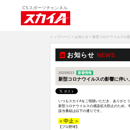
トップページ
>
お知らせ
> 新型コロナウイルスの
お知らせ
NEWS
2020/6/23
新着情報
新型コロナウイルスの影響に伴い、
いつもスカイAをご視聴いただき、ありがと
新型コロナウイルスの感染拡大防止のため、
該当番組は以下の通りです。
＜中止＞
【プロ野球】