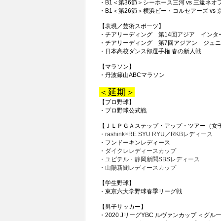
・B1＜第36節＞シーホース三河 vs 三遠ネオ
・B1＜第26節＞横浜ビー・コルセアーズ vs
【表現／芸術スポーツ】
・チアリーディング 第14回アジア インタ
・チアリーディング 第7回アジアン ジュ
・日本高校ダンス部選手権 春の新人戦
【マラソン】
・丹波篠山ABCマラソン
＜延期＞
【プロ野球】
・プロ野球公式戦
【ＪＬＰＧＡステップ・アップ・ツアー（女
・rashink×RE SYU RYU／RKBレディース
・フンドーキンレディース
・ダイクレレディースカップ
・ユピテル・静岡新聞SBSレディース
・山陽新聞レディースカップ
【学生野球】
・東京六大学野球春季リーグ戦
【男子サッカー】
・2020 JリーグYBC ルヴァンカップ ＜グ