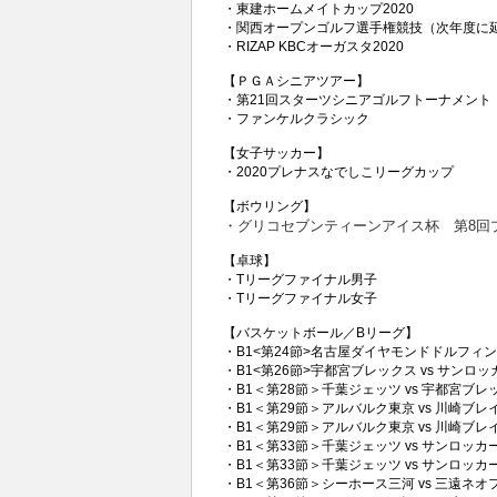
・東建ホームメイトカップ2020
・関西オープンゴルフ選手権競技（次年度に
・RIZAP KBCオーガスタ2020
【ＰＧＡシニアツアー】
・第21回スターツシニアゴルフトーナメント
・ファンケルクラシック
【女子サッカー】
・
2020プレナスなでしこリーグカップ
【ボウリング】
・グリコセブンティーンアイス杯 第8回
【卓球】
・Tリーグファイナル男子
・Tリーグファイナル女子
【バスケットボール／Bリーグ】
・B1<第24節>名古屋ダイヤモンドドルフィン
・B1<第26節>宇都宮ブレックス vs サンロ
・B1＜第28節＞千葉ジェッツ vs 宇都宮ブレ
・B1＜第29節＞アルバルク東京 vs 川崎ブレ
・B1＜第29節＞アルバルク東京 vs 川崎ブレ
・B1＜第33節＞千葉ジェッツ vs サンロッカ
・B1＜第33節＞千葉ジェッツ vs サンロッカ
・B1＜第36節＞シーホース三河 vs 三遠ネオ