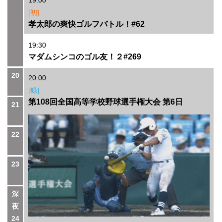
19:00
[初]
孝太郎の爽快ゴルフバトル！#62
19:30
マダムシンコのゴル友！２#269
20
20:00
[録]
第108回全国高等学校野球選手権大会 第6日
21
22
23
深
夜
24