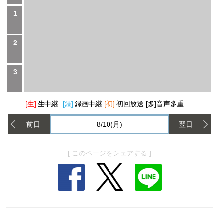
1
2
3
[生]
生中継
[録]
録画中継
[初]
初回放送
[多]
音声多重
前日
8/10(月)
翌日
[ このページをシェアする ]