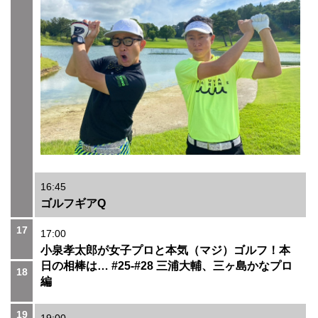
16:45
ゴルフギアQ
17
17:00
小泉孝太郎が女子プロと本気（マジ）ゴルフ！本
日の相棒は… #25-#28 三浦大輔、三ヶ島かなプロ
18
編
19