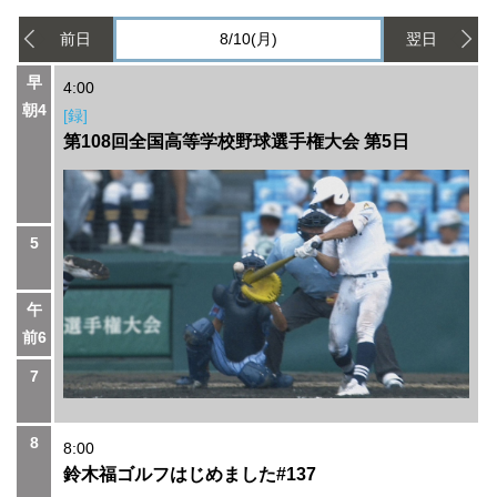
前日
8/10(月)
翌日
早
4:00
朝4
[録]
第108回全国高等学校野球選手権大会 第5日
5
午
前6
7
8
8:00
鈴木福ゴルフはじめました#137