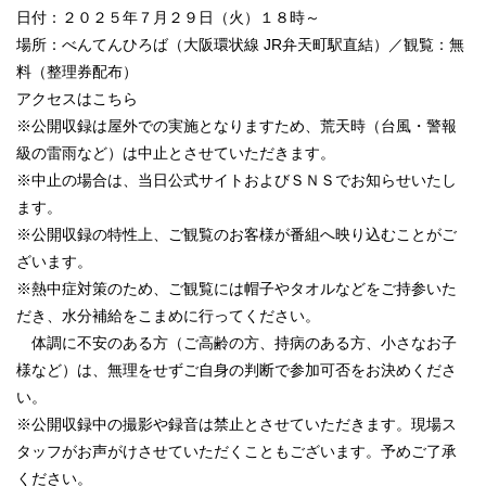
日付：２０２５年７月２９日（火）１８時～
場所：べんてんひろば（大阪環状線 JR弁天町駅直結）／観覧：無
料（整理券配布）
アクセスは
こちら
※公開収録は屋外での実施となりますため、荒天時（台風・警報
級の雷雨など）は中止とさせていただきます。
※中止の場合は、当日公式サイトおよびＳＮＳでお知らせいたし
ます。
※公開収録の特性上、ご観覧のお客様が番組へ映り込むことがご
ざいます。
※熱中症対策のため、ご観覧には帽子やタオルなどをご持参いた
だき、水分補給をこまめに行ってください。
体調に不安のある方（ご高齢の方、持病のある方、小さなお子
様など）は、無理をせずご自身の判断で参加可否をお決めくださ
い。
※公開収録中の撮影や録音は禁止とさせていただきます。現場ス
タッフがお声がけさせていただくこともございます。予めご了承
ください。