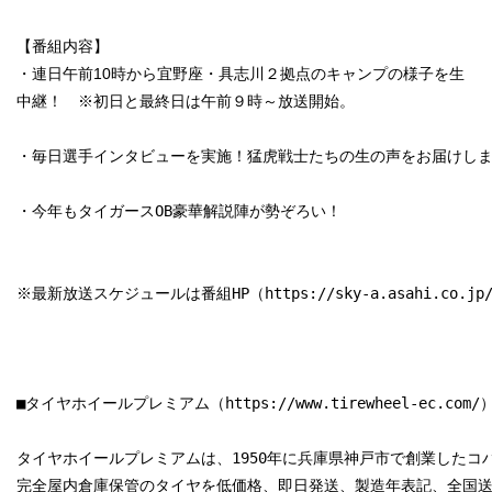
【番組内容】
・
連日午前10時から宜野座・具志川２拠点のキャンプの様子を生
中継！
※初日と最終日は午前９時～放送開始。
・今年もタイガースOB豪華解説陣が勢ぞろい！

※最新放送スケジュールは番組HP（
https://sky-a.asahi.co.jp
■タイヤホイールプレミアム（
https://www.tirewheel-ec.com/
）
タイヤホイールプレミアムは、1950年に兵庫県神戸市で創業した
完全屋内倉庫保管のタイヤを低価格、即日発送、製造年表記、全国送