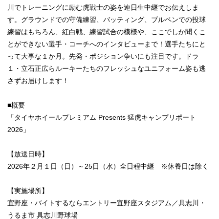
川でトレーニングに励む虎戦士の姿を連日生中継でお伝えしま
す。グラウンドでの守備練習、バッティング、ブルペンでの投球
練習はもちろん、紅白戦、練習試合の模様や、ここでしか聞くこ
とができない選手・コーチへのインタビューまで！選手たちにと
って大事な１か月。先発・ポジション争いにも注目です。ドラ
１・立石正広らルーキーたちのフレッシュなユニフォーム姿も逃
さずお届けします！
■概要
「タイヤホイールプレミアム Presents 猛虎キャンプリポート
2026」
【放送日時】
2026年２月１日（日）～25日（水）全日程中継 ※休養日は除く
【実施場所】
宜野座・バイトするならエントリー宜野座スタジアム／具志川・
うるま市 具志川野球場