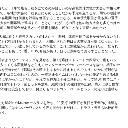
たが、1年で最も日程を立てるのが難しいのが高校野球の地方大会が本格化す
けて、各地方大会の日程表とにらめっこしながら予定を立てるが、雨での順延や
大会期間中は何度も計画を修正することになる。今年優先順位が最も高い選手
都大会の開幕戦で登場することとなったが、その日は他の地方大会も多くの好カ
間前に練習試合があるという情報を聞き、迷うことなく京都へ向かった。
場に着くと担当スカウトの1人から「西村、体調不良で出るか分からないらし
ても代打だけかもしれません」と聞かされた時は目の前が真っ暗になった。シ
付近でボール渡しをしているのを見て、これは無駄足かと思われたが、配られ
うこともあって1番、DHで名前があり、ほっと胸をなでおろすこととなった。
すようなバッティングを見せる。第1打席はストレートの四球で一度もバット
ら入ってくる変化球をとらえてセンターオーバーのツーベースを放つ。相手のセ
きを見せたが、打球はその頭上をはるかに超えるものであり、いかに打球がよ
内野ゴロに倒れたものの。一塁到達タイムはいずれも十分に俊足と言える4.0
走は辛かったはずだが、それでも脚力は十分に見せた。そして第5打席ではスト
6打席でもレフト前ヒットを放ち、結局3安打の猛打賞を記録。構えは少し猫背
プの形は安定しており、何よりもバットコントロールとヘッドの走りは素晴ら
も6試合で4本のホームランを放ち、11安打中8安打が長打と圧倒的な成績を
に関してはナンバーワンという声も聞かれるだけに、ドラフト当日も比較的早
ろう。