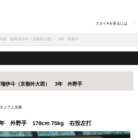
スカイAを見るには
第6回 西村瑠伊斗（京都外大西） 3年 外野手
村瑠伊斗（京都外大西） 3年 外野手
スタジアム京都
 外野手 178cm 75kg 右投左打