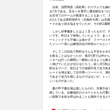
以前、浅野翔吾（高松商）のコラムでも触れ
る7月である。見るべき選手に優先順位をつ
お目当てのチームが敗退することもあって、
の1人である西村瑠伊斗（京都外大西）は京
ードがあり頭を悩ませていたが、その約1週
しかし好事魔多しとはよく言ったもので、球
いです。昨日まで発熱していたようで、あっ
ートノックでも守備には就かず、ファースト
たメンバー表には練習試合の特別ルールとい
そしてこの試合で西村はそんな不安をかき消
を振ることはなかったが、第2打席では外か
ンターは打った瞬間に一瞬前に出るような動
く伸びていたかが分かるだろう。続く2打席は
秒台をマーク。前日までの体調不良で全力疾
レートを弾き返して左中間へツーベース、第
であまり迫力を感じるものではないが、トッ
しいものがあった。
夏の甲子園出場は逃したものの、京都大会で
残している。近畿地区のスカウトからも打撃
い段階で名前を呼ばれることも期待できるだ