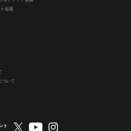
フト会議
て
について
ント