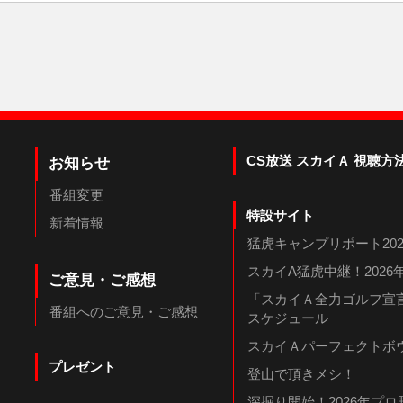
CS放送 スカイＡ 視聴方
お知らせ
番組変更
特設サイト
新着情報
猛虎キャンプリポート202
スカイA猛虎中継！202
ご意見・ご感想
「スカイＡ全力ゴルフ宣言
番組へのご意見・ご感想
スケジュール
スカイＡパーフェクトボウ
プレゼント
登山で頂きメシ！
深掘り開始！2026年プ