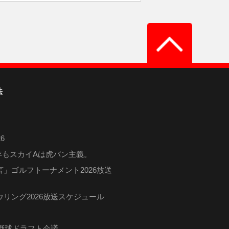
法
6
6年もスカイAは虎バン主義。
」ゴルフトーナメント2026放送
リング2026放送スケジュール
ロ野球ドラフト会議