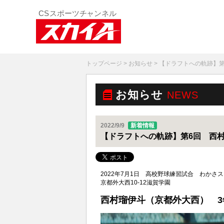
トップページ
>
お知らせ
> 【ドラフトへの軌跡】
お知らせ
NEWS
2022/9/9
新着情報
【ドラフトへの軌跡】第6回 西
2022年7月1日 高校野球練習試合 わかさ
京都外大西10-12滋賀学園
西村瑠伊斗（京都外大西） 3年