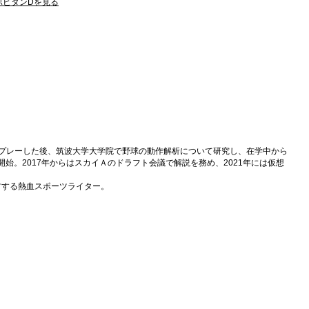
 リポビタンDを見る
てプレーした後、筑波大学大学院で野球の動作解析について研究し、在学中から
始。2017年からはスカイＡのドラフト会議で解説を務め、2021年には仮想
材する熱血スポーツライター。