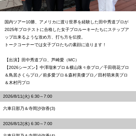
国内ツアー10勝、アメリカに渡り世界を経験した田中秀道プロが
2025年プロテストに合格した女子プロルーキーたちにステップア
ップ出来るような攻め方、打ち方を伝授。
トークコーナーでは女子プロたちの素顔に迫ります！
【出演】田中秀道プロ、芦崎愛（MC）
【2026シーズン】中澤瑠来プロ＆横山珠々奈プロ／千田萌花プロ
＆鳥居さくらプロ／前多愛プロ＆森村美優プロ／田村萌来美プロ
＆木村円プロ
2026/8/11(火) 6:30～7:00
六車日那乃＆寺岡沙弥香(3)
2026/8/12(水) 6:30～7:00
六車日那乃＆寺岡沙弥香(4)