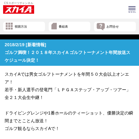
視聴方法
番組表
お問合せ
2018/2/19 [新着情報]
ゴルフ満喫！２０１８年スカイA ゴルフトーナメント年間放送ス
ケジュール決定！
スカイAでは男女ゴルフトーナメントを年間５０大会以上オンエ
ア！
若手・新人選手の登竜門「ＬＰＧＡステップ・アップ・ツアー」
全２１大会生中継！
ドライビングレンジや1番ホールのティーショット、優勝決定の瞬
間までとことん放送！
ゴルフ観るならスカイAで！