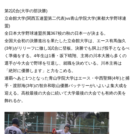
第2試合(大学の部決勝)
立命館大学(関西五連盟第二代表)vs青山学院大学(東都大学野球連
盟)
全日本大学野球連盟所属367校の秋の日本一が決まる。
全国大会初の決勝進出を果たした立命館大学は、エース有馬伽久
(3年)がリリーフに徹し3試合に登板。決勝でも胴上げ投手となるべ
く準備をする。4年生は1番・坂下晴翔、主将の川本大雅ら多くの
選手が今大会で野球を引退し、就職を決めている。川本主将は
「絶対に優勝します」と力をこめる。
連覇へあと1つとなった青山学院大学はエース・中西聖輝(4年)と捕
手・渡部海(3年)の智弁和歌山優勝バッテリーがいよいよ集大成を
迎える。高校最後の大会に続いて大学最後の大会でも有終の美を
飾れるか。