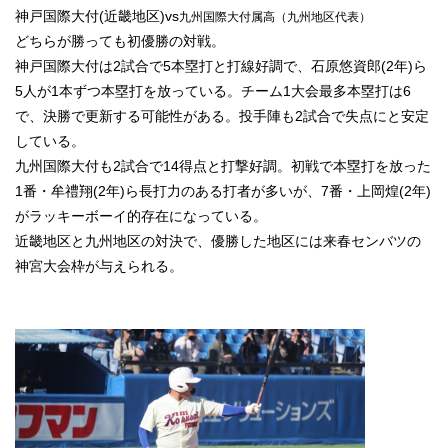
神戸国際大付(近畿地区)vs
九州国際大付属高（九州地区代表）
どちらが勝っても初優勝の対戦。
神戸国際大付は2試合で5本塁打と打線好調で、石原悠資郎(2年)ら
5人が1本ずつ本塁打を放っている。チーム1大会最多本塁打は6
で、決勝で更新する可能性がある。投手陣も2試合で失点にと安定
している。
九州国際大付も2試合で14得点と打撃好調。初戦で本塁打を放った
1番・牟禮翔(2年)ら長打力のある打者が多いが、7番・上岡煌(2年)
がラッキーボーイ的存在になっている。
近畿地区と九州地区の対決で、優勝した地区には来春センバツの
神宮大会枠が与えられる。