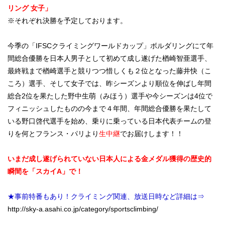
リング 女子」
※それぞれ決勝を予定しております。
今季の「IFSCクライミングワールドカップ」ボルダリングにて年
間総合優勝を日本人男子として初めて成し遂げた楢崎智亜選手、
最終戦まで楢崎選手と競りつつ惜しくも２位となった藤井快（こ
ころ）選手、そして女子では、昨シーズンより順位を伸ばし年間
総合2位を果たした野中生萌（みほう）選手や今シーズンは4位で
フィニッシュしたものの今まで４年間、年間総合優勝を果たして
いる野口啓代選手を始め、
乗りに乗っている日本代表チームの登
りを何とフランス・パリより
生中継
でお届けします！！
いまだ成し遂げられていない日本人による金メダル獲得の歴史的
瞬間を「スカイA」で！
★事前特番もあり！クライミング関連、放送日時など詳細は⇒
http://sky-a.asahi.co.jp/category/sportsclimbing/