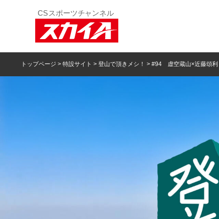
トップページ
>
特設サイト
>
登山で頂きメシ！
> #94 虚空蔵山×近藤頌利