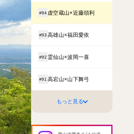
虚空蔵山×近藤頌利
#94
高雄山×福田愛依
#93
霊仙山×波岡一喜
#92
高宕山×山下舞弓
#91
もっと見る