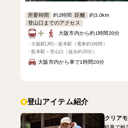
所要時間
距離
約2時間
約3.0km
登山口までのアクセス
大阪市内から約1時間20分
・
大阪駅[JR]～藍本駅（電車約1時間）
・
藍本駅～登山口（徒歩約20分）
大阪市内から車で1時間20分
登山アイテム紹介
クリアモ
軽量で耐