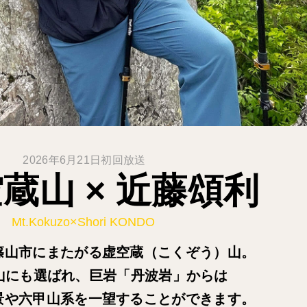
2026年6月21日初回放送
蔵山 × 近藤頌利
Mt.Kokuzo×Shori KONDO
篠山市にまたがる虚空蔵（こくぞう）山。
山にも選ばれ、巨岩「丹波岩」からは
景や六甲山系を一望することができます。