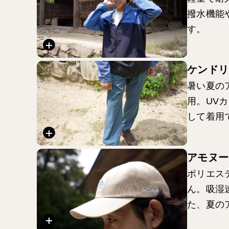
撥水機能
す。
ケンドリ
暑い夏の
用。UV
して着用
アモヌー
ポリエス
ん。吸湿
た、夏の