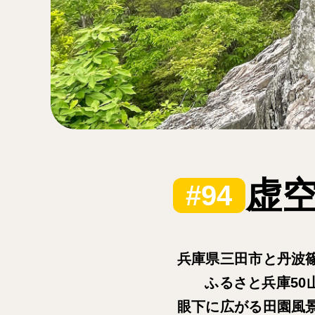
虚空
#94
兵庫県三田市と丹波
ふるさと兵庫50
眼下に広がる田園風