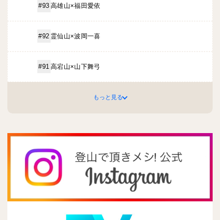
高雄山×福田愛依
#93
霊仙山×波岡一喜
#92
高宕山×山下舞弓
#91
もっと見る