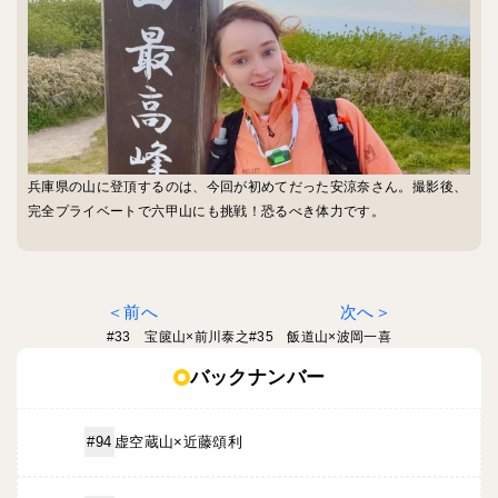
兵庫県の山に登頂するのは、今回が初めてだった安涼奈さん。撮影後、
完全プライベートで六甲山にも挑戦！恐るべき体力です。
前へ
次へ
#33 宝篋山×前川泰之
#35 飯道山×波岡一喜
バックナンバー
虚空蔵山×近藤頌利
#94