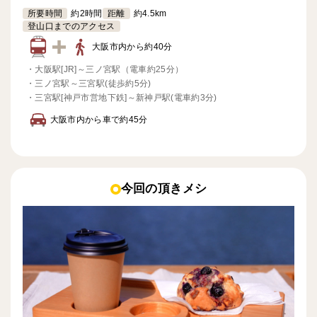
所要時間
約
2時間
距離
約4.5km
登山口までのアクセス
大阪市内から約40分
・
大阪駅[JR]～三ノ宮駅（電車約25分）
・
三ノ宮駅～三宮駅(徒歩約5分)
・
三宮駅[神戸市営地下鉄]～新神戸駅(電車約3分)
大阪市内から車で約45分
今回の頂きメシ