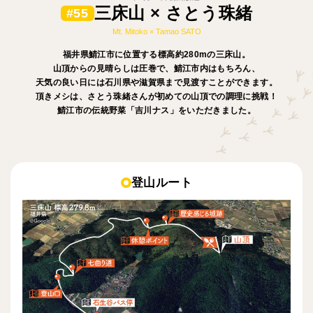
三床山 × さとう珠緒
#55
Mt. Mitoko × Tamao SATO
福井県鯖江市に位置する標高約280mの三床山。
山頂からの見晴らしは圧巻で、鯖江市内はもちろん、
天気の良い日には石川県や滋賀県まで見渡すことができます。
頂きメシは、さとう珠緒さんが初めての山頂での調理に挑戦！
鯖江市の伝統野菜「吉川ナス」をいただきました。
登山ルート