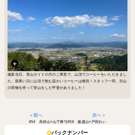
撮影当日、登山ガイドの方のご厚意で、山頂でコーヒーをいただきまし
た。肌寒い日に山頂で飲む温かいコーヒーは格別！スタッフ一同、沢山
の荷物を持って登山をした甲斐がありました！
前へ
次へ
#54 高鈴山×山下舞弓
#56 飯盛山×戸田れい
バックナンバー