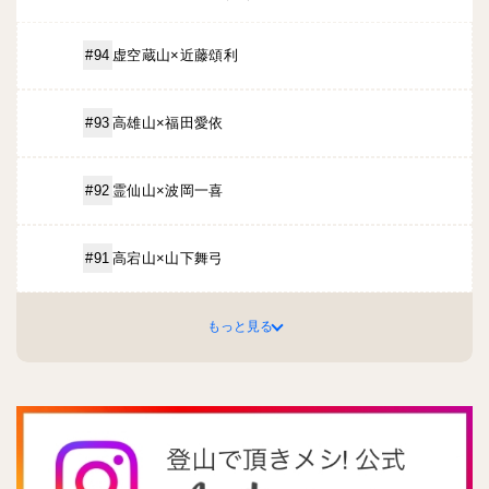
虚空蔵山×近藤頌利
#94
高雄山×福田愛依
#93
霊仙山×波岡一喜
#92
高宕山×山下舞弓
#91
もっと見る