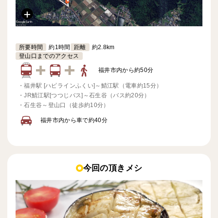
所要時間
約1時間
距離
約2.8km
登山口までのアクセス
福井市内から約50分
・
福井駅 [ハピラインふくい]～鯖江駅（電車約15分）
・
JR鯖江駅[つつじバス]～石生谷（バス約20分）
・
石生谷～登山口（徒歩約10分）
福井市内から車で約40分
今回の頂きメシ