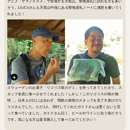
アニメ「ヤマノススメ」で登場する天覧山。聖地巡礼に訪れる方も多い
そう。LiLiCoさんも天覧山中段にある聖地巡礼ノートに感想を書いてく
れました！
スウェーデンのお菓子「リコリス味のグミ」を持ってきてくださり、ス
タッフ全員に食べさせてくれました！しかし！このリコリスの味が独
特…。日本人の口には合わず、悶絶の表情のスタッフを見て大喜びのリ
リコさんでした。ただ1人、同行してくれたガイドさんは悪くないと言
って食べていました。ガイドさん曰く、ビールやワインに合う味だそう
です。気になる方は是非購入して食べてみてください！