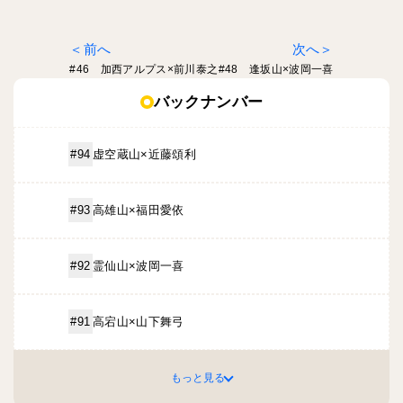
前へ
次へ
#46 加西アルプス×前川泰之
#48 逢坂山×波岡一喜
バックナンバー
虚空蔵山×近藤頌利
#94
高雄山×福田愛依
#93
霊仙山×波岡一喜
#92
高宕山×山下舞弓
#91
もっと見る