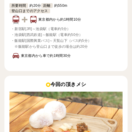
所要時間
約20分
距離
約550m
登山口までのアクセス
東京都内から約1時間10分
・
新宿駅[JR]～池袋駅（電車約5分）
・
池袋駅[西武鉄道]～飯能駅（電車約50分）
・
飯能駅[国際興業バス]～天覧山下（バス約5分）
※飯能駅から登山口まで徒歩の場合は約20分
東京都内から車で約1時間30分
今回の頂きメシ