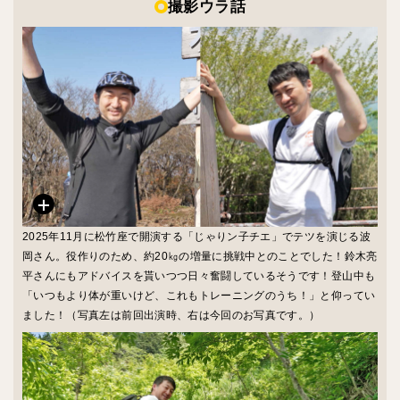
撮影ウラ話
2025年11月に松竹座で開演する「じゃりン子チエ」でテツを演じる波
岡さん。役作りのため、約20㎏の増量に挑戦中とのことでした！鈴木亮
平さんにもアドバイスを貰いつつ日々奮闘しているそうです！登山中も
「いつもより体が重いけど、これもトレーニングのうち！」と仰ってい
ました！（写真左は前回出演時、右は今回のお写真です。）