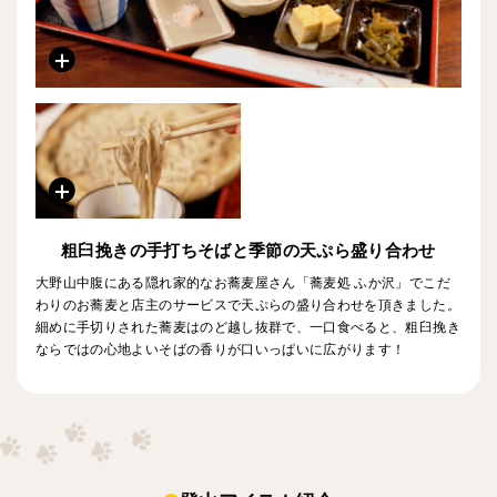
粗臼挽きの手打ちそばと季節の天ぷら盛り合わせ
大野山中腹にある隠れ家的なお蕎麦屋さん「蕎麦処 ふか沢」でこだ
わりのお蕎麦と店主のサービスで天ぷらの盛り合わせを頂きました。
細めに手切りされた蕎麦はのど越し抜群で、一口食べると、粗臼挽き
ならではの心地よいそばの香りが口いっぱいに広がります！