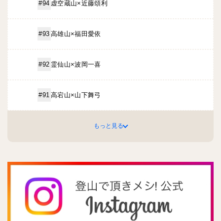
虚空蔵山×近藤頌利
#94
高雄山×福田愛依
#93
霊仙山×波岡一喜
#92
高宕山×山下舞弓
#91
もっと見る