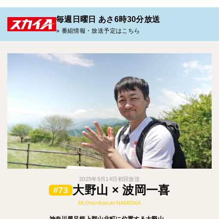
毎週日曜日 あさ6時30分放送
» 番組情報・放送予定はこちら
2025年9月14日初回放送
大野山 × 波岡一喜
#73
Mt.Ono×Kazuki NAMIOKA
神奈川県足柄上郡山北町に位置する大野山。