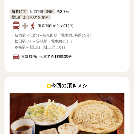
所要時間
約2時間
距離
約2.7km
登山口までのアクセス
東京都内から約2時間
・
新宿駅[小田急]～新松田駅（電車約1時間15分）
・
松田駅[JR]～谷峨駅（電車約15分）
・
谷峨駅～登山口（徒歩約30分）
東京都内から車で約1時間30分
今回の頂きメシ