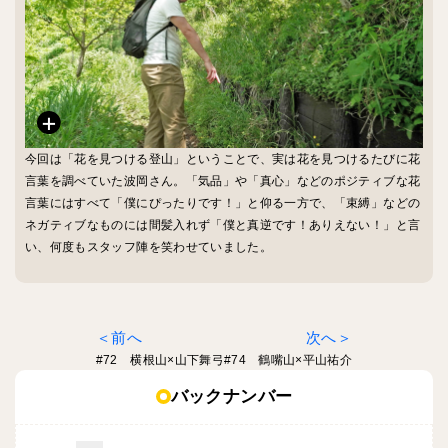
今回は「花を見つける登山」ということで、実は花を見つけるたびに花
言葉を調べていた波岡さん。「気品」や「真心」などのポジティブな花
言葉にはすべて「僕にぴったりです！」と仰る一方で、「束縛」などの
ネガティブなものには間髪入れず「僕と真逆です！ありえない！」と言
い、何度もスタッフ陣を笑わせていました。
前へ
次へ
#72 横根山×山下舞弓
#74 鶴嘴山×平山祐介
バックナンバー