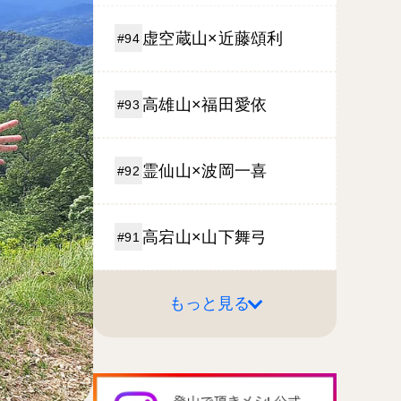
虚空蔵山×近藤頌利
#94
高雄山×福田愛依
#93
霊仙山×波岡一喜
#92
高宕山×山下舞弓
#91
もっと見る