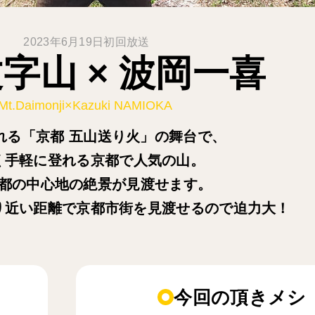
2023年6月19日初回放送
字山 × 波岡一喜
Mt.Daimonji×Kazuki NAMIOKA
われる「京都 五山送り火」の舞台で、
く手軽に登れる京都で人気の山。
都の中心地の絶景が見渡せます。
り近い距離で京都市街を見渡せるので迫力大！
今回の頂きメシ