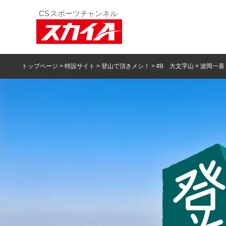
トップページ
>
特設サイト
>
登山で頂きメシ！
> #8 大文字山 × 波岡一喜