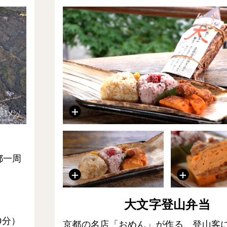
都一周
大文字登山弁当
0分）
京都の名店「おめん」が作る、登山客