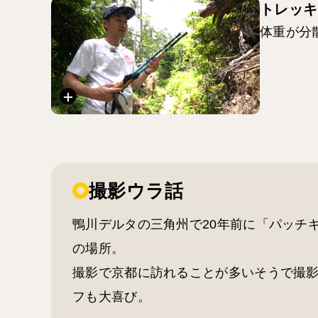
トレッキ
体重が分
撮影ウラ話
鴨川デルタの三角州で20年前に「パッチ
の場所。
撮影で京都に訪れることが多いそうで撮
フも大喜び。