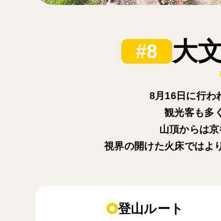
大文
#8
8月16日に行
観光客も多
山頂からは京
視界の開けた火床ではよ
登山ルート