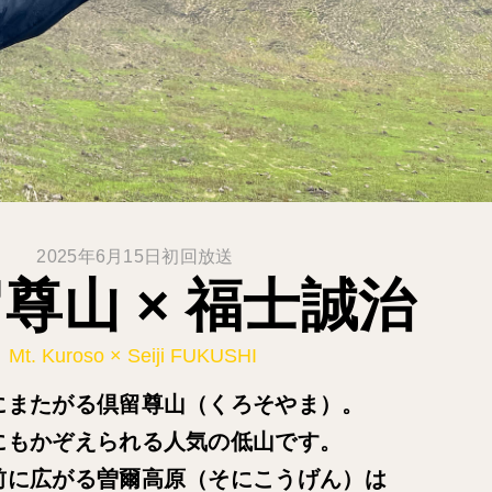
2025年6月15日初回放送
尊山 × 福士誠治
Mt. Kuroso × Seiji FUKUSHI
にまたがる倶留尊山（くろそやま）。
にもかぞえられる人気の低山です。
前に広がる曽爾高原（そにこうげん）は