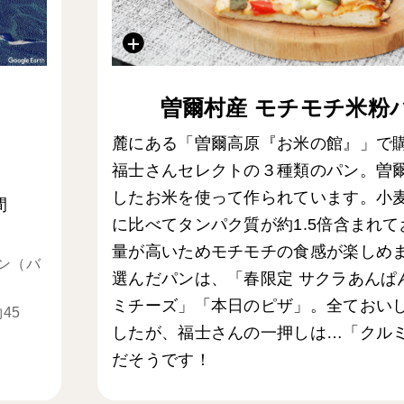
曽爾村産 モチモチ米粉
麓にある「曽爾高原『お米の館』」で
福士さんセレクトの３種類のパン。曽
したお米を使って作られています。小
間
に比べてタンパク質が約1.5倍含まれ
量が高いためモチモチの食感が楽しめ
ン（バ
選んだパンは、「春限定 サクラあんぱ
ミチーズ」「本日のピザ」。全ておい
45
したが、福士さんの一押しは…「クル
だそうです！