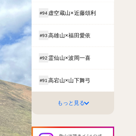
虚空蔵山×近藤頌利
#94
高雄山×福田愛依
#93
霊仙山×波岡一喜
#92
高宕山×山下舞弓
#91
もっと見る