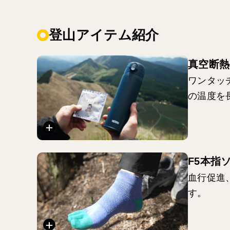
登山アイテム紹介
真空断熱
ワンタッ
の温度を
F5本指
血行促進
す。