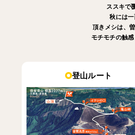
ススキで
秋には一
頂きメシは、曽
モチモチの触感
登山ルート