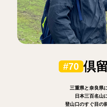
倶
留
#70
三重県と奈良県
日本三百名山
登山口のすぐ目の