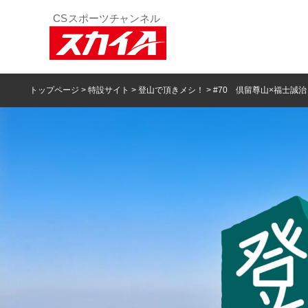
トップページ
>
特設サイト
>
登山で頂きメシ！
> #70 倶留尊山×福士誠治