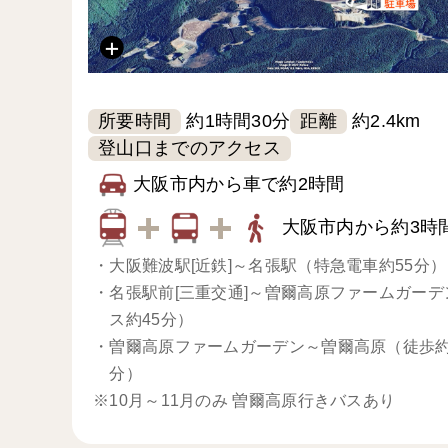
所要時間
距離
約1時間30分
約2.4km
登山口までのアクセス
大阪市内から車で約2時間
大阪市内から約3時
・
大阪難波駅[近鉄]～名張駅（特急電車約55分）
・
名張駅前[三重交通]～曽爾高原ファームガーデ
ス約45分）
・
曽爾高原ファームガーデン～曽爾高原（徒歩約
分）
※10月～11月のみ 曽爾高原行きバスあり