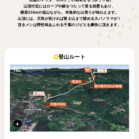
山頂付近にはロープや鎖をつたって登る岩壁もあり、
標高336mの低山ながら、本格的な山登りが味わえます。
山頂には、天気が良ければ富士山まで望める大パノラマが！
頂きメシは野性味あふれる千葉のジビエを豪快に頂きます。
登山ルート