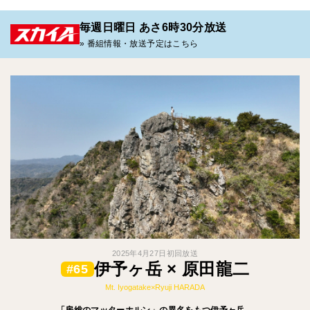
毎週日曜日 あさ6時30分放送
» 番組情報・放送予定はこちら
2025年4月27日初回放送
伊予ヶ岳 × 原田龍二
#65
Mt. Iyogatake×Ryuji HARADA
「房総のマッターホルン」の異名をもつ伊予ヶ岳。