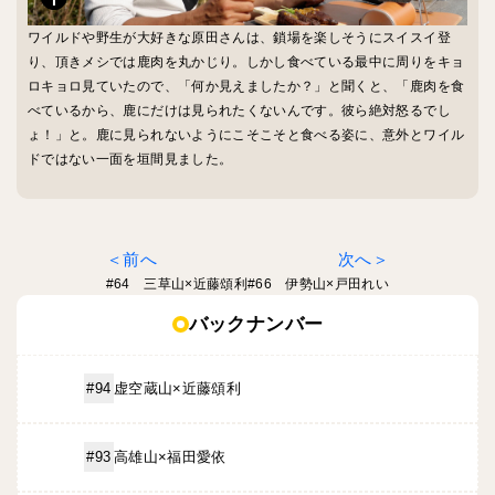
ワイルドや野生が大好きな原田さんは、鎖場を楽しそうにスイスイ登
り、頂きメシでは鹿肉を丸かじり。しかし食べている最中に周りをキョ
ロキョロ見ていたので、「何か見えましたか？」と聞くと、「鹿肉を食
べているから、鹿にだけは見られたくないんです。彼ら絶対怒るでし
ょ！」と。鹿に見られないようにこそこそと食べる姿に、意外とワイル
ドではない一面を垣間見ました。
前へ
次へ
#64 三草山×近藤頌利
#66 伊勢山×戸田れい
バックナンバー
虚空蔵山×近藤頌利
#94
高雄山×福田愛依
#93