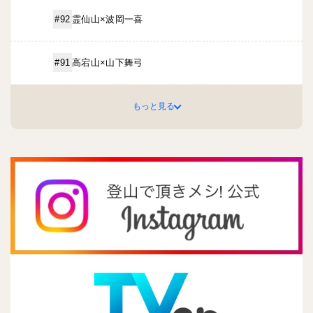
霊仙山×波岡一喜
#92
高宕山×山下舞弓
#91
もっと見る