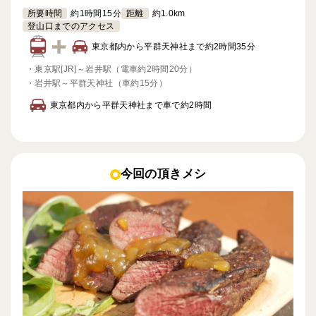
所要時間
約1時間15分
距離
約1.0km
登山口までのアクセス
東京都内から平群天神社まで約2時間35分
・
東京駅[JR]～岩井駅（電車約2時間20分）
・
岩井駅～平群天神社（車約15分）
東京都内から平群天神社まで車で約2時間
今回の頂きメシ