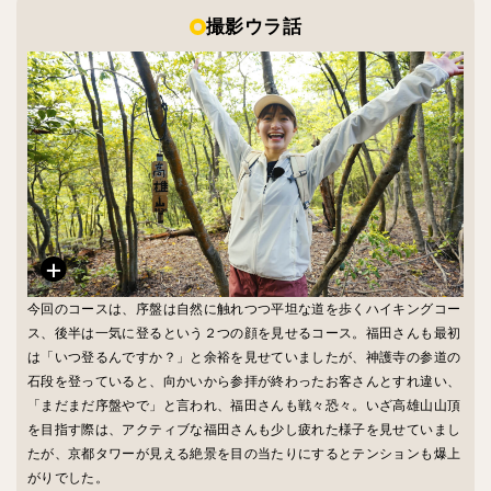
撮影ウラ話
今回のコースは、序盤は自然に触れつつ平坦な道を歩くハイキングコー
ス、後半は一気に登るという２つの顔を見せるコース。福田さんも最初
は「いつ登るんですか？」と余裕を見せていましたが、神護寺の参道の
石段を登っていると、向かいから参拝が終わったお客さんとすれ違い、
「まだまだ序盤やで」と言われ、福田さんも戦々恐々。いざ高雄山山頂
を目指す際は、アクティブな福田さんも少し疲れた様子を見せていまし
たが、京都タワーが見える絶景を目の当たりにするとテンションも爆上
がりでした。