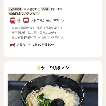
所要時間
約2時間30分
距離
約6.0km
登山口までのアクセス
大阪市内から約1時間30分
・
大阪梅田駅[阪急]～桂駅（電車約35分）
・
桂駅[阪急]～嵐山駅（電車約10分）
・
嵐山駅前 [京都バス]～清滝（バス約25分）
大阪市内から車で1時間30分
今回の頂きメシ