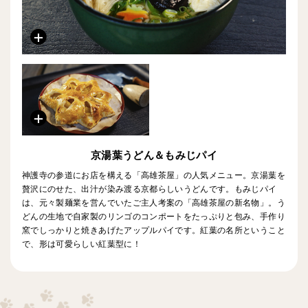
京湯葉うどん＆もみじパイ
神護寺の参道にお店を構える「高雄茶屋」の人気メニュー。京湯葉を
贅沢にのせた、出汁が染み渡る京都らしいうどんです。もみじパイ
は、元々製麺業を営んでいたご主人考案の「高雄茶屋の新名物」。う
どんの生地で自家製のリンゴのコンポートをたっぷりと包み、手作り
窯でしっかりと焼きあげたアップルパイです。紅葉の名所ということ
で、形は可愛らしい紅葉型に！