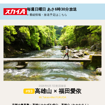
毎週日曜日 あさ6時30分放送
» 番組情報・放送予定はこちら
2026年6月7日初回放送
高雄山 × 福田愛依
#93
Mt.Takao×Mei FUKUDA
京都の奥座敷・高雄にたたずむ低山、高雄山（たかおさん）。