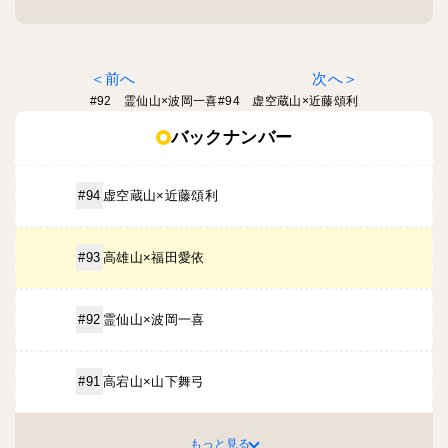
前へ
次へ
#92 霊仙山×波岡一喜
#94 虚空蔵山×近藤頌利
バックナンバー
虚空蔵山×近藤頌利
#94
高雄山×福田愛依
#93
霊仙山×波岡一喜
#92
高宕山×山下舞弓
#91
もっと見る