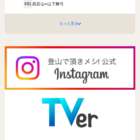
高宕山×山下舞弓
#91
もっと見る