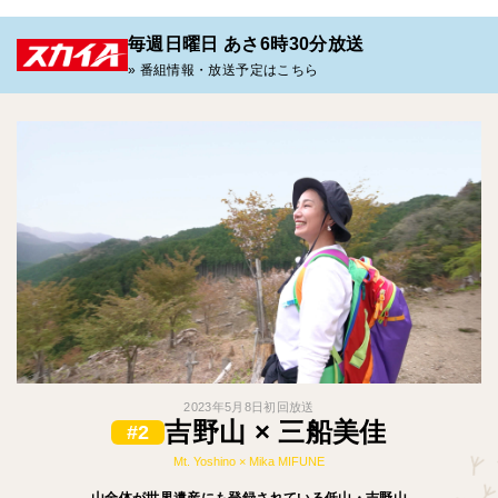
毎週日曜日 あさ6時30分放送
» 番組情報・放送予定はこちら
2023年5月8日初回放送
吉野山 × 三船美佳
#2
Mt. Yoshino × Mika MIFUNE
山全体が世界遺産にも登録されている低山・吉野山