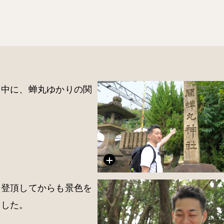
道中に、蝉丸ゆかりの関
。登頂してからも景色を
ました。