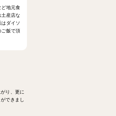
など地元食
お土産店な
飯はダイソ
のご飯で頂
上がり、更に
とができまし