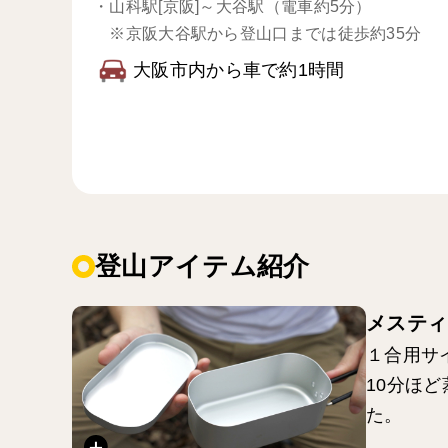
・
山科駅[京阪]～大谷駅（電車約5分）
※京阪大谷駅から登山口までは徒歩約35分
大阪市内から車で約1時間
登山アイテム紹介
メスティ
１合用サ
10分ほ
た。