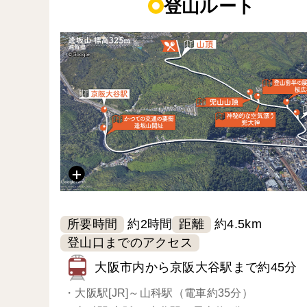
登山ルート
所要時間
距離
約2時間
約4.5km
登山口までのアクセス
大阪市内から京阪大谷駅まで約45分
・
大阪駅[JR]～山科駅（電車約35分）