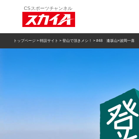
トップページ
>
特設サイト
>
登山で頂きメシ！
> #48 逢坂山×波岡一喜