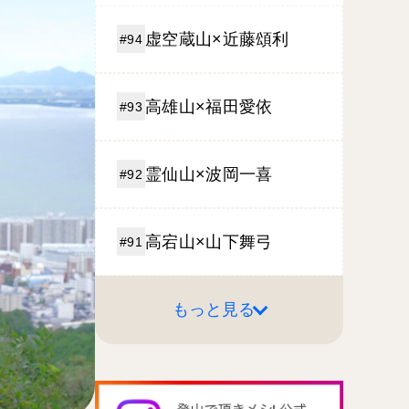
虚空蔵山×近藤頌利
#94
高雄山×福田愛依
#93
霊仙山×波岡一喜
#92
高宕山×山下舞弓
#91
もっと見る