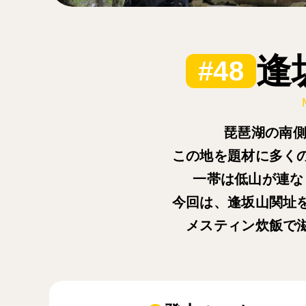
逢
#48
琵琶湖の南側
この地を題材に多く
一帯は低山が連な
今回は、逢坂山関址
メスティン炊飯で