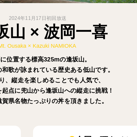
2024年11月17日初回放送
坂山 × 波岡一喜
Mt. Ousaka × Kazuki NAMIOKA
に位置する標高325mの逢坂山。
の和歌が詠まれている歴史ある低山です。
り、縦走を楽しめることでも人気で、
を起点に兜山から逢坂山への縦走に挑戦！
滋賀県名物たっぷりの丼を頂きました。