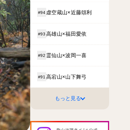
虚空蔵山×近藤頌利
#94
高雄山×福田愛依
#93
霊仙山×波岡一喜
#92
高宕山×山下舞弓
#91
もっと見る