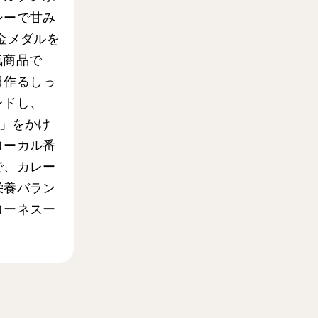
シーで甘み
金メダルを
気商品で
日作るしっ
ンドし、
ー」をかけ
ローカル番
で、カレー
栄養バラン
ローネスー