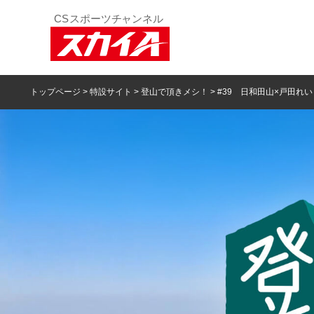
トップページ
>
特設サイト
>
登山で頂きメシ！
> #39 日和田山×戸田れい