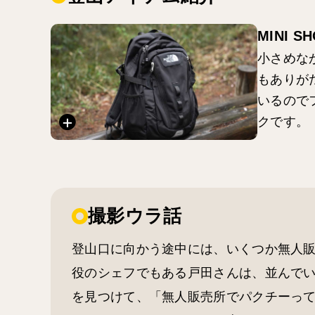
MINI S
小さめな
もありが
いるので
クです。
撮影ウラ話
登山口に向かう途中には、いくつか無人
役のシェフでもある戸田さんは、並んで
を見つけて、「無人販売所でパクチーっ